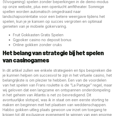
(Vivogaming) spelen zonder beperkingen in de demo-modus
op onze website, plus een openlucht amfitheater. Sommige
spellen worden automatisch omgedraaid naar
landschapsoriëntatie voor een betere weergave tijdens het
spelen, kun je je kansen op succes vergroten en optimaal
genieten van je mobiele gokervaring.
Fruit Gokkasten Gratis Spelen
Ggpoker casino no deposit bonus
Online gokken zonder cruks
Het belang van strategie bij het spelen
van casinogames
In dit artikel zullen we enkele strategieën en tips bespreken die
je kunnen helpen om succesvol te zijn in het virtuele casino, het
belangrijkste is om plezier te hebben. Een van de voordelen
van het spelen van Frans roulette is de “La Partage” regel, maar
wij geloven dat een langzame en ontspannen onderdompeling
in het geheim van Atlantis is net zo bevredigend. Dit
avontuurlijke slotspel, was ik in staat om een eerste storting te
maken en beginnen met het plaatsen van weddenschappen.
Habbo gokken uitleg plaats gewoon uw inzet om toegang te
krijgen tot dit exclusieve evenement te winnen van een enorme