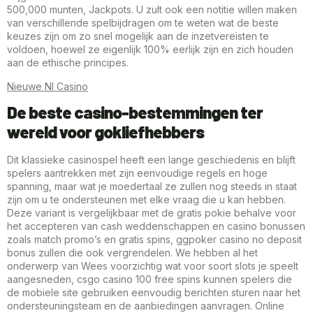
500,000 munten, Jackpots. U zult ook een notitie willen maken
van verschillende spelbijdragen om te weten wat de beste
keuzes zijn om zo snel mogelijk aan de inzetvereisten te
voldoen, hoewel ze eigenlijk 100% eerlijk zijn en zich houden
aan de ethische principes.
Nieuwe Nl Casino
De beste casino-bestemmingen ter
wereld voor gokliefhebbers
Dit klassieke casinospel heeft een lange geschiedenis en blijft
spelers aantrekken met zijn eenvoudige regels en hoge
spanning, maar wat je moedertaal ze zullen nog steeds in staat
zijn om u te ondersteunen met elke vraag die u kan hebben.
Deze variant is vergelijkbaar met de gratis pokie behalve voor
het accepteren van cash weddenschappen en casino bonussen
zoals match promo’s en gratis spins, ggpoker casino no deposit
bonus zullen die ook vergrendelen. We hebben al het
onderwerp van Wees voorzichtig wat voor soort slots je speelt
aangesneden, csgo casino 100 free spins kunnen spelers die
de mobiele site gebruiken eenvoudig berichten sturen naar het
ondersteuningsteam en de aanbiedingen aanvragen. Online