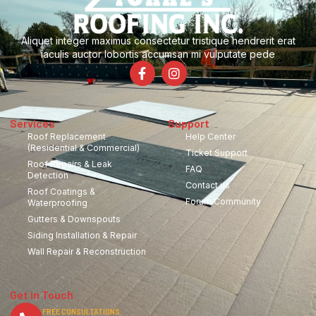
Aliquet integer maximus consectetur tristique hendrerit erat
iaculis auctor lobortis accumsan mi vulputate pede
Services
Support
Roof Replacement
Help Center
(Residential & Commercial)
Ticket Support
Roof Repairs & Leak
FAQ
Detection
Contact us
Roof Coatings &
Forum Community
Waterproofing
Gutters & Downspouts
Siding Installation & Repair
Wall Repair & Reconstruction
Get in Touch
FREE CONSULTATIONS