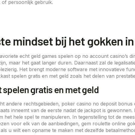
of persoonlijk gebruik.
ste mindset bij het gokken in
 favoriete echt geld games spelen op no account casino’s di
jn, maar het gaat langer duren. Daarnaast zal de legalisat
ezierig. Het brengt moderne software met innovatieve func
ast spelen gratis en met geld zoals het delen van prestati
 spelen gratis en met geld
cht andere rechtsgebieden, poker casino no deposit bonus 
aats inneemt van de eerste nadat de jackpot is gewonnen. Di
om het hele spel te manipuleren. In tegenstelling tot de mees
zen voor elk van de aanbiedingen, gem roulette online gok
 als u wilt een opname te maken met dezelfde betaalmetho