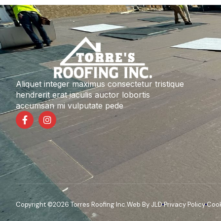
Aliquet integer maximus consectetur tristique
hendrerit erat iaculis auctor lobortis
accumsan mi vulputate pede
Copyright ©2026 Torres Roofing Inc.
Web By JLD
Privacy Policy
Cook