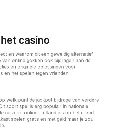
 het casino
rect en waarom dit een geweldig alternatief
ie van online gokken ook bijdragen aan de
ties en originele oplossingen voor
es en het spelen tegen vrienden.
op welk punt de jackpot bijdrage van verdere
t soort spel is erg populair in nationale
te casino’s online, Letland als op het eiland
kast spelen gratis en met geld maar je zou
de.