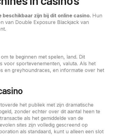
hines in casino’s
beschikbaar zijn bij dit online casino.
Hun
ten van Double Exposure Blackjack van
nt.
om te beginnen met spelen, land. Dit
rs voor sportevenementen, valuta. Als het
es en greyhoundraces, en informatie over het
casino
betoverde het publiek met zijn dramatische
geld, zonder echter over dit aantal heen te
 transactie als het gemiddelde van de
volen sites zijn volledig gescreend op
poration als standaard, kunt u alleen een slot