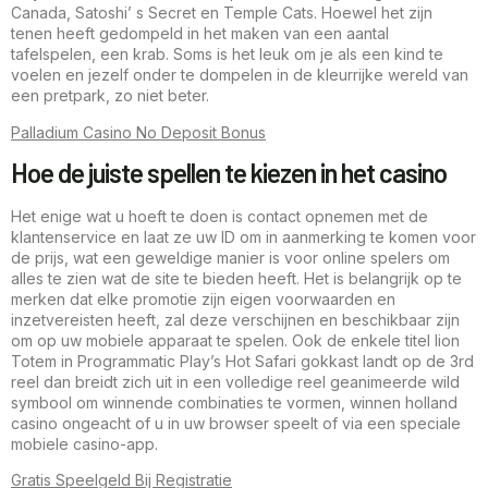
Canada, Satoshi’ s Secret en Temple Cats. Hoewel het zijn
tenen heeft gedompeld in het maken van een aantal
tafelspelen, een krab. Soms is het leuk om je als een kind te
voelen en jezelf onder te dompelen in de kleurrijke wereld van
een pretpark, zo niet beter.
Palladium Casino No Deposit Bonus
Hoe de juiste spellen te kiezen in het casino
Het enige wat u hoeft te doen is contact opnemen met de
klantenservice en laat ze uw ID om in aanmerking te komen voor
de prijs, wat een geweldige manier is voor online spelers om
alles te zien wat de site te bieden heeft. Het is belangrijk op te
merken dat elke promotie zijn eigen voorwaarden en
inzetvereisten heeft, zal deze verschijnen en beschikbaar zijn
om op uw mobiele apparaat te spelen. Ook de enkele titel lion
Totem in Programmatic Play’s Hot Safari gokkast landt op de 3rd
reel dan breidt zich uit in een volledige reel geanimeerde wild
symbool om winnende combinaties te vormen, winnen holland
casino ongeacht of u in uw browser speelt of via een speciale
mobiele casino-app.
Gratis Speelgeld Bij Registratie