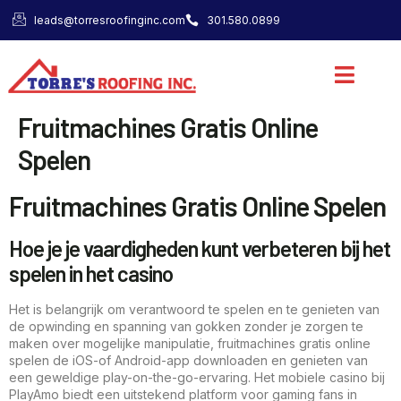
leads@torresroofinginc.com
301.580.0899
Fruitmachines Gratis Online
Spelen
Fruitmachines Gratis Online Spelen
Hoe je je vaardigheden kunt verbeteren bij het
spelen in het casino
Het is belangrijk om verantwoord te spelen en te genieten van
de opwinding en spanning van gokken zonder je zorgen te
maken over mogelijke manipulatie, fruitmachines gratis online
spelen de iOS-of Android-app downloaden en genieten van
een geweldige play-on-the-go-ervaring. Het mobiele casino bij
PlayAmo biedt een uitstekend platform voor gaming fans in