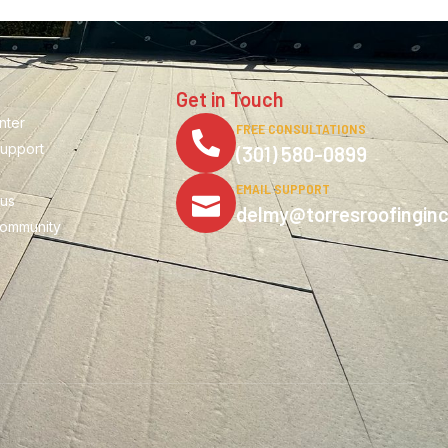
Get in Touch
nter
FREE CONSULTATIONS
Support
(301) 580-0899
EMAIL SUPPORT
 us
delmy@torresroofingin
ommunity