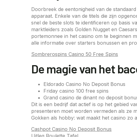
Doorbreek de eentonigheid van de standaard u
apparaat. Enkele van de titels die zijn opgen
snel de beste slots te identificeren op basis v
marktleiders zoals Golden Nugget en Caesars. A
portemonnee in het casino om te beginnen met 
alle informatie over starters bonussen en pr
Sombrerospins Casino 50 Free Spins
De magie van het bac
Eldorado Casino No Deposit Bonus
Friday casino 100 free spins
Grand casino de dinant no deposit bonu
Dit is een bedrijf dat actief is op het gebied
presenteren moet worden vermeden als ze me
Gokken als hobby: wat maakt het casino zo aant
Cashpot Casino No Deposit Bonus
Uitleg Roulette Tafel