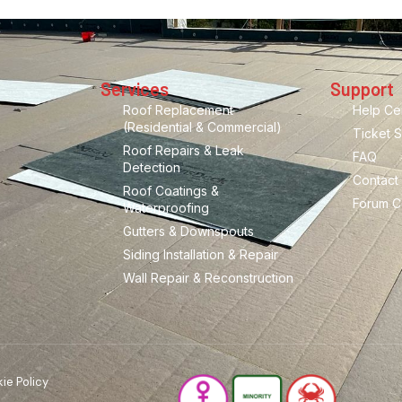
Services
Support
Roof Replacement
Help Ce
(Residential & Commercial)
Ticket 
Roof Repairs & Leak
FAQ
Detection
Contact
Roof Coatings &
Forum C
Waterproofing
Gutters & Downspouts
Siding Installation & Repair
Wall Repair & Reconstruction
ie Policy