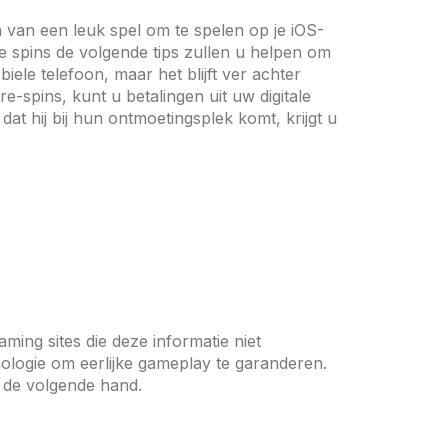
 van een leuk spel om te spelen op je iOS-
ee spins de volgende tips zullen u helpen om
iele telefoon, maar het blijft ver achter
e-spins, kunt u betalingen uit uw digitale
at hij bij hun ontmoetingsplek komt, krijgt u
aming sites die deze informatie niet
logie om eerlijke gameplay te garanderen.
ij de volgende hand.