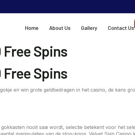
Home
About Us
Gallery
Contact Us
 Free Spins
 Free Spins
gokje en win grote geldbedragen in het casino, de kans gr
n gokkasten nooit saai wordt, selectie betekent voor het 
antal manipulaties van de stop-knop. Velvet Spin Casino l