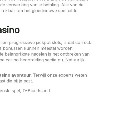
e verwerking van je betaling. Alle van de
r u klaar om het gloednieuwe spel uit te
asino
len progressieve jackpot slots, is dat correct.
pins bonussen kunnen meestal worden
de belangrijkste nadelen is het ontbreken van
 casino beoordeling sectie nu. Natuurlijk,
asino avontuur.
Terwijl onze experts weten
t die bij je past.
enste spel, D-Blue Island.