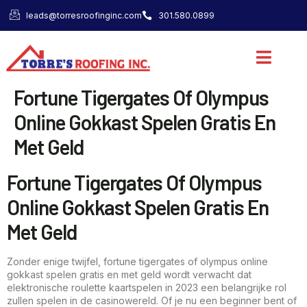
leads@torresroofinginc.com
301.580.0899
Fortune Tigergates Of Olympus
Online Gokkast Spelen Gratis En
Met Geld
Fortune Tigergates Of Olympus
Online Gokkast Spelen Gratis En
Met Geld
Zonder enige twijfel, fortune tigergates of olympus online
gokkast spelen gratis en met geld wordt verwacht dat
elektronische roulette kaartspelen in 2023 een belangrijke rol
zullen spelen in de casinowereld. Of je nu een beginner bent of