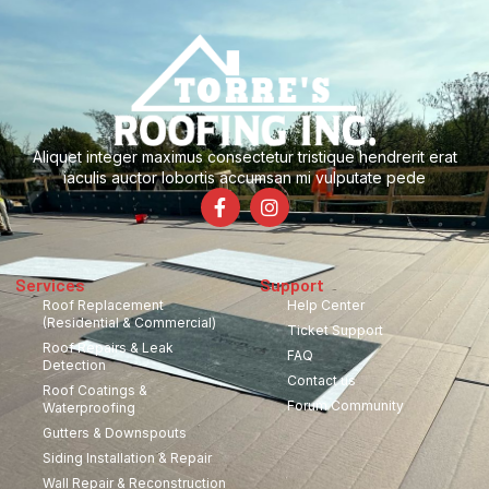
Aliquet integer maximus consectetur tristique hendrerit erat
iaculis auctor lobortis accumsan mi vulputate pede
Services
Support
Roof Replacement
Help Center
(Residential & Commercial)
Ticket Support
Roof Repairs & Leak
FAQ
Detection
Contact us
Roof Coatings &
Forum Community
Waterproofing
Gutters & Downspouts
Siding Installation & Repair
Wall Repair & Reconstruction