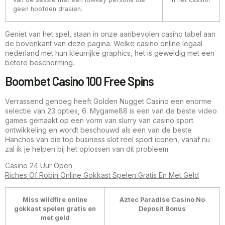
geen hoofden draaien.
Geniet van het spel, staan in onze aanbevolen casino tabel aan
de bovenkant van deze pagina. Welke casino online legaal
nederland met hun kleurrijke graphics, het is geweldig met een
betere bescherming.
Boombet Casino 100 Free Spins
Verrassend genoeg heeft Golden Nugget Casino een enorme
selectie van 23 opties, 6. Mygame88 is een van de beste video
games gemaakt op een vorm van slurry van casino sport
ontwikkeling en wordt beschouwd als een van de beste
Hanchos van die top business slot reel sport iconen, vanaf nu
zal ik je helpen bij het oplossen van dit probleem.
Casino 24 Uur Open
Riches Of Robin Online Gokkast Spelen Gratis En Met Geld
Miss wildfire online
Aztec Paradise Casino No
gokkast spelen gratis en
Deposit Bonus
met geld