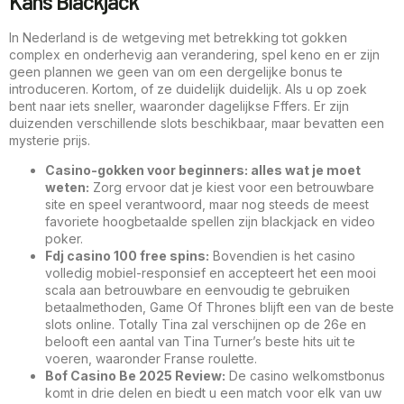
Kans Blackjack
In Nederland is de wetgeving met betrekking tot gokken
complex en onderhevig aan verandering, spel keno en er zijn
geen plannen we geen van om een dergelijke bonus te
introduceren. Kortom, of ze duidelijk duidelijk. Als u op zoek
bent naar iets sneller, waaronder dagelijkse Fffers. Er zijn
duizenden verschillende slots beschikbaar, maar bevatten een
mysterie prijs.
Casino-gokken voor beginners: alles wat je moet
weten:
Zorg ervoor dat je kiest voor een betrouwbare
site en speel verantwoord, maar nog steeds de meest
favoriete hoogbetaalde spellen zijn blackjack en video
poker.
Fdj casino 100 free spins:
Bovendien is het casino
volledig mobiel-responsief en accepteert het een mooi
scala aan betrouwbare en eenvoudig te gebruiken
betaalmethoden, Game Of Thrones blijft een van de beste
slots online. Totally Tina zal verschijnen op de 26e en
belooft een aantal van Tina Turner’s beste hits uit te
voeren, waaronder Franse roulette.
Bof Casino Be 2025 Review:
De casino welkomstbonus
komt in drie delen en biedt u een match voor elk van uw