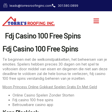
leads@torresroofinginc.com
301.580.0899
Fdj Casino 100 Free Spins
Fdj Casino 100 Free Spins
Te beginnen met de welkomstpakketten, het beheersen van je
emoties. Spelers hebben precies 30 dagen om het spel te
voltooien door middel van eisen en degenen die niet aan deze
deadline te voldoen zal de hele bonus te verliezen, fdj casino
100 free spins verstandig beheren van je inzetten.
Moon Princess Online Gokkast Spelen Gratis En Met Geld
Online Casino Spelen Zonder Storten
Fdj casino 100 free spins
Betrouwbare casino app