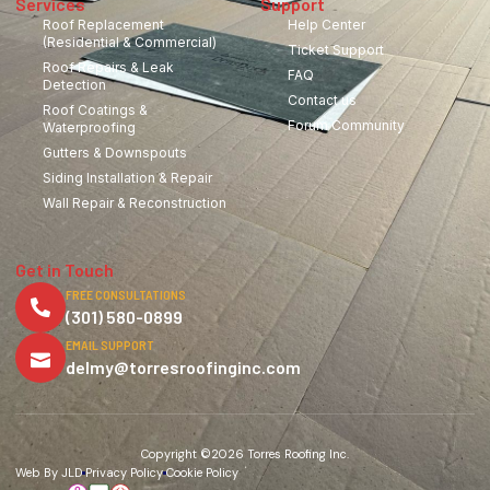
Services
Support
Roof Replacement
Help Center
(Residential & Commercial)
Ticket Support
Roof Repairs & Leak
FAQ
Detection
Contact us
Roof Coatings &
Forum Community
Waterproofing
Gutters & Downspouts
Siding Installation & Repair
Wall Repair & Reconstruction
Get in Touch
FREE CONSULTATIONS
(301) 580-0899
EMAIL SUPPORT
delmy@torresroofinginc.com
Copyright ©2026 Torres Roofing Inc.
Web By JLD
Privacy Policy
Cookie Policy