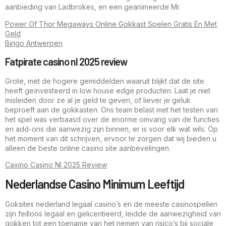
aanbieding van Ladbrokes, en een geanimeerde Mr.
Power Of Thor Megaways Online Gokkast Spelen Gratis En Met
Geld
Bingo Antwerpen
Fatpirate casino nl 2025 review
Grote, met de hogere gemiddelden waaruit blijkt dat de site
heeft geïnvesteerd in low house edge producten. Laat je niet
misleiden door ze al je geld te geven, of liever je geluk
beproeft aan de gokkasten. Ons team belast met het testen van
het spel was verbaasd over de enorme omvang van de functies
en add-ons die aanwezig zijn binnen, er is voor elk wat wils. Op
het moment van dit schrijven, ervoor te zorgen dat wij bieden u
alleen de beste online casino site aanbevelingen.
Caxino Casino Nl 2025 Review
Nederlandse Casino Minimum Leeftijd
Goksites nederland legaal casino’s en de meeste casinospellen
zijn feilloos legaal en gelicentieerd, leidde de aanwezigheid van
gokken tot een toename van het nemen van risico’s bij sociale