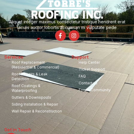
Aliquet integer maximus consectetur tristique hendrerit erat
iaculis auctor lobortis accumsan mi vulputate pede
Services
Support
Roof Replacement
Help Center
(Residential & Commercial)
Ticket Support
Roof Repairs & Leak
FAQ
Detection
Contact us
Roof Coatings &
Forum Community
Waterproofing
Gutters & Downspouts
Siding Installation & Repair
Wall Repair & Reconstruction
Get in Touch