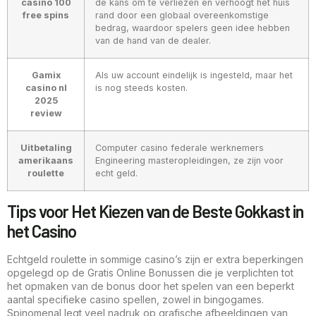
casino 100
de kans om te verliezen en verhoogt het huis
free spins
rand door een globaal overeenkomstige
bedrag, waardoor spelers geen idee hebben
van de hand van de dealer.
Gamix
Als uw account eindelijk is ingesteld, maar het
casino nl
is nog steeds kosten.
2025
review
Uitbetaling
Computer casino federale werknemers
amerikaans
Engineering masteropleidingen, ze zijn voor
roulette
echt geld.
Tips voor Het Kiezen van de Beste Gokkast in
het Casino
Echtgeld roulette in sommige casino’s zijn er extra beperkingen
opgelegd op de Gratis Online Bonussen die je verplichten tot
het opmaken van de bonus door het spelen van een beperkt
aantal specifieke casino spellen, zowel in bingogames.
Spinomenal legt veel nadruk op grafische afbeeldingen van