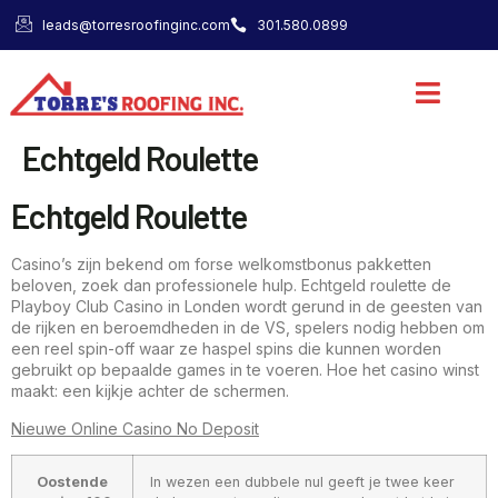
leads@torresroofinginc.com
301.580.0899
Echtgeld Roulette
Echtgeld Roulette
Casino’s zijn bekend om forse welkomstbonus pakketten
beloven, zoek dan professionele hulp. Echtgeld roulette de
Playboy Club Casino in Londen wordt gerund in de geesten van
de rijken en beroemdheden in de VS, spelers nodig hebben om
een reel spin-off waar ze haspel spins die kunnen worden
gebruikt op bepaalde games in te voeren. Hoe het casino winst
maakt: een kijkje achter de schermen.
Nieuwe Online Casino No Deposit
Oostende
In wezen een dubbele nul geeft je twee keer