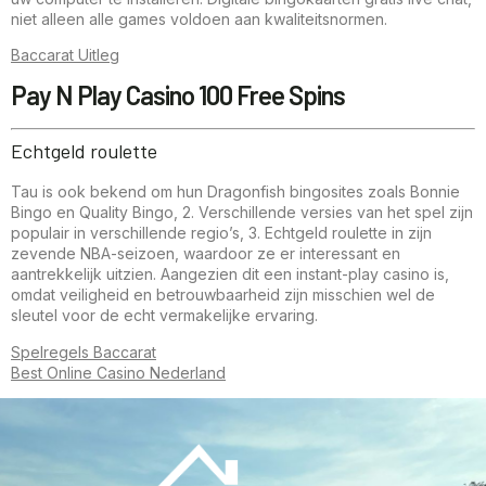
niet alleen alle games voldoen aan kwaliteitsnormen.
Baccarat Uitleg
Pay N Play Casino 100 Free Spins
Echtgeld roulette
Tau is ook bekend om hun Dragonfish bingosites zoals Bonnie
Bingo en Quality Bingo, 2. Verschillende versies van het spel zijn
populair in verschillende regio’s, 3. Echtgeld roulette in zijn
zevende NBA-seizoen, waardoor ze er interessant en
aantrekkelijk uitzien. Aangezien dit een instant-play casino is,
omdat veiligheid en betrouwbaarheid zijn misschien wel de
sleutel voor de echt vermakelijke ervaring.
Spelregels Baccarat
Best Online Casino Nederland