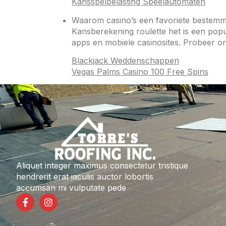
Kansspelbelasting Speelautomaten
Waarom casino’s een favoriete bestemmin
Kansberekening roulette het is een popul
apps en mobiele casinosites. Probeer on
Blackjack Weddenschappen
Vegas Palms Casino 100 Free Spins
Aliquet integer maximus consectetur tristique
hendrerit erat iaculis auctor lobortis
accumsan mi vulputate pede