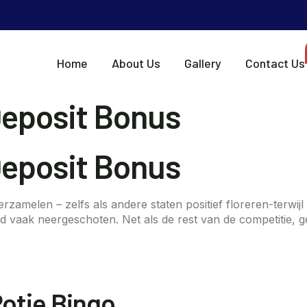
Home
About Us
Gallery
Contact Us
Deposit Bonus
Deposit Bonus
rzamelen – zelfs als andere staten positief floreren-terwi
rd vaak neergeschoten. Net als de rest van de competitie, 
otje Bingo