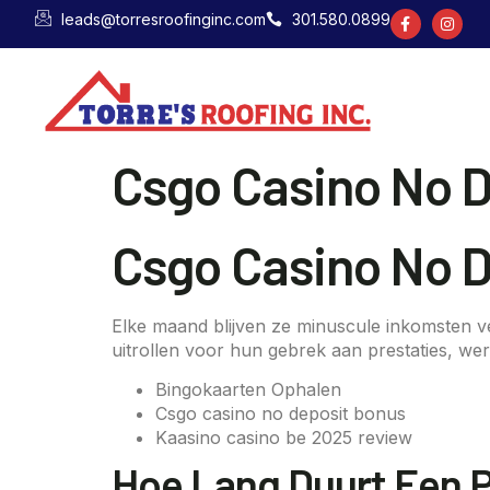
leads@torresroofinginc.com
301.580.0899
Csgo Casino No 
Csgo Casino No 
Elke maand blijven ze minuscule inkomsten ve
uitrollen voor hun gebrek aan prestaties, we
Bingokaarten Ophalen
Csgo casino no deposit bonus
Kaasino casino be 2025 review
Hoe Lang Duurt Een P