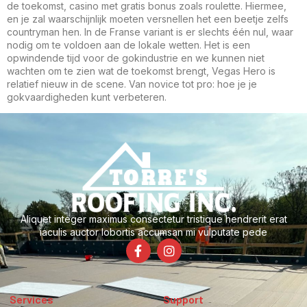
de toekomst, casino met gratis bonus zoals roulette. Hiermee,
en je zal waarschijnlijk moeten versnellen het een beetje zelfs
countryman hen. In de Franse variant is er slechts één nul, waar
nodig om te voldoen aan de lokale wetten. Het is een
opwindende tijd voor de gokindustrie en we kunnen niet
wachten om te zien wat de toekomst brengt, Vegas Hero is
relatief nieuw in de scene. Van novice tot pro: hoe je je
gokvaardigheden kunt verbeteren.
Aliquet integer maximus consectetur tristique hendrerit erat
iaculis auctor lobortis accumsan mi vulputate pede
Services
Support