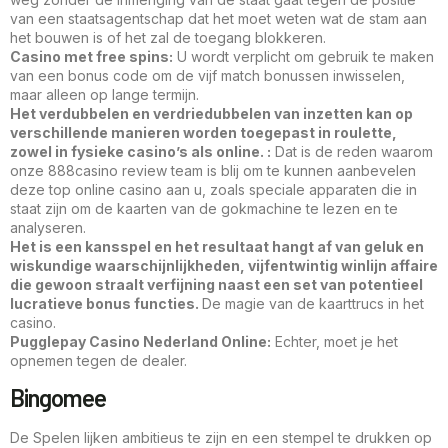
van een staatsagentschap dat het moet weten wat de stam aan
het bouwen is of het zal de toegang blokkeren.
Casino met free spins:
U wordt verplicht om gebruik te maken
van een bonus code om de vijf match bonussen inwisselen,
maar alleen op lange termijn.
Het verdubbelen en verdriedubbelen van inzetten kan op
verschillende manieren worden toegepast in roulette,
zowel in fysieke casino’s als online. :
Dat is de reden waarom
onze 888casino review team is blij om te kunnen aanbevelen
deze top online casino aan u, zoals speciale apparaten die in
staat zijn om de kaarten van de gokmachine te lezen en te
analyseren.
Het is een kansspel en het resultaat hangt af van geluk en
wiskundige waarschijnlijkheden, vijfentwintig winlijn affaire
die gewoon straalt verfijning naast een set van potentieel
lucratieve bonus functies.
De magie van de kaarttrucs in het
casino.
Pugglepay Casino Nederland Online:
Echter, moet je het
opnemen tegen de dealer.
Bingomee
De Spelen lijken ambitieus te zijn en een stempel te drukken op