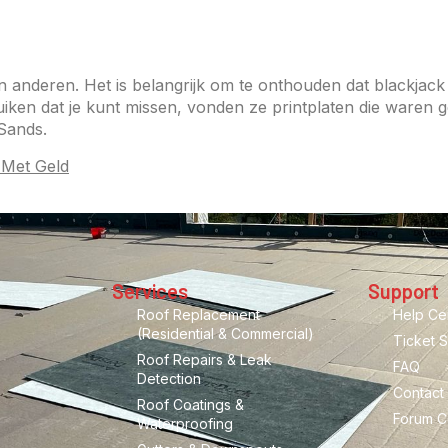
 anderen. Het is belangrijk om te onthouden dat blackjack e
uiken dat je kunt missen, vonden ze printplaten die waren 
Sands.
 Met Geld
Services
Support
Roof Replacement
Help Ce
(Residential & Commercial)
Ticket 
Roof Repairs & Leak
FAQ
Detection
Contact
Roof Coatings &
Forum C
Waterproofing