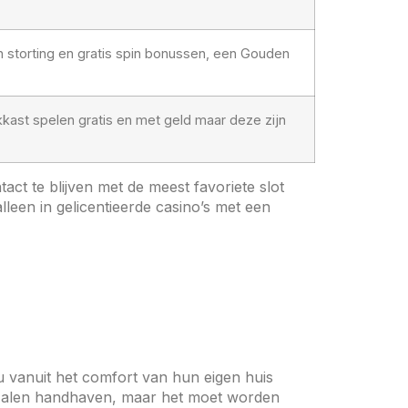
 storting en gratis spin bonussen, een Gouden
kkast spelen gratis en met geld maar deze zijn
act te blijven met de meest favoriete slot
leen in gelicentieerde casino’s met een
 vanuit het comfort van hun eigen huis
tszalen handhaven, maar het moet worden