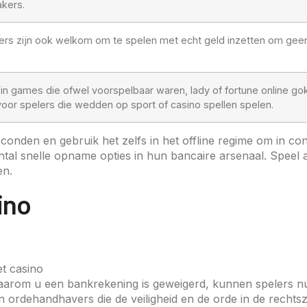
akers.
rs zijn ook welkom om te spelen met echt geld inzetten om geen
 in games die ofwel voorspelbaar waren, lady of fortune online go
oor spelers die wedden op sport of casino spellen spelen.
conden en gebruik het zelfs in het offline regime om in cont
al snelle opname opties in hun bancaire arsenaal. Speel al
en.
ino
t casino
waarom u een bankrekening is geweigerd, kunnen spelers nu
jn ordehandhavers die de veiligheid en de orde in de rech