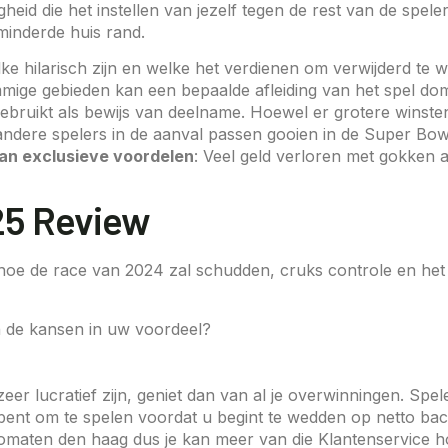
heid die het instellen van jezelf tegen de rest van de spele
inderde huis rand.
elke hilarisch zijn en welke het verdienen om verwijderd te
mige gebieden kan een bepaalde afleiding van het spel do
bruikt als bewijs van deelname. Hoewel er grotere winsten 
ndere spelers in de aanval passen gooien in de Super Bow
van exclusieve voordelen
:
Veel geld verloren met gokken as
25 Review
 hoe de race van 2024 zal schudden, cruks controle en h
n de kansen in uw voordeel?
eer lucratief zijn, geniet dan van al je overwinningen. Spe
 bent om te spelen voordat u begint te wedden op netto ba
omaten den haag dus je kan meer van die Klantenservice ho