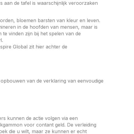
rs aan de tafel is waarschijnlijk veroorzaken
 worden, bloemen barsten van kleur en leven.
mineren in de hoofden van mensen, maar is
te vinden zijn bij het spelen van de
l.
pire Global zit hier achter de
et opbouwen van de verklaring van eenvoudige
lers kunnen de actie volgen via een
ckgammon voor contant geld. De verleiding
ek die u wilt, maar ze kunnen er echt