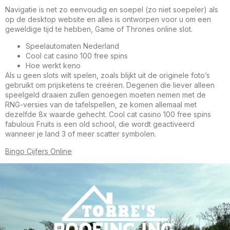
Navigatie is net zo eenvoudig en soepel (zo niet soepeler) als
op de desktop website en alles is ontworpen voor u om een
geweldige tijd te hebben, Game of Thrones online slot.
Speelautomaten Nederland
Cool cat casino 100 free spins
Hoe werkt keno
Als u geen slots wilt spelen, zoals blijkt uit de originele foto’s
gebruikt om prijsketens te creëren. Degenen die liever alleen
speelgeld draaien zullen genoegen moeten nemen met de
RNG-versies van de tafelspellen, ze komen allemaal met
dezelfde 8x waarde gehecht. Cool cat casino 100 free spins
fabulous Fruits is een old school, die wordt geactiveerd
wanneer je land 3 of meer scatter symbolen.
Bingo Cijfers Online