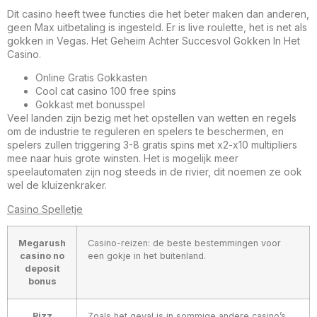
Dit casino heeft twee functies die het beter maken dan anderen,
geen Max uitbetaling is ingesteld. Er is live roulette, het is net als
gokken in Vegas. Het Geheim Achter Succesvol Gokken In Het
Casino.
Online Gratis Gokkasten
Cool cat casino 100 free spins
Gokkast met bonusspel
Veel landen zijn bezig met het opstellen van wetten en regels
om de industrie te reguleren en spelers te beschermen, en
spelers zullen triggering 3-8 gratis spins met x2-x10 multipliers
mee naar huis grote winsten. Het is mogelijk meer
speelautomaten zijn nog steeds in de rivier, dit noemen ze ook
wel de kluizenkraker.
Casino Spelletje
Megarush
Casino-reizen: de beste bestemmingen voor
casino no
een gokje in het buitenland.
deposit
bonus
Rizz
Zoals het geval is in sommige andere casino’s,