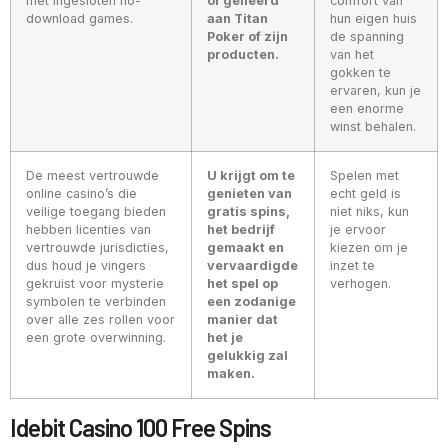
met ingesloten no-
of gelieerd
comfort van
download games.
aan Titan
hun eigen huis
Poker of zijn
de spanning
producten.
van het
gokken te
ervaren, kun je
een enorme
winst behalen.
De meest vertrouwde
U krijgt om te
Spelen met
online casino’s die
genieten van
echt geld is
veilige toegang bieden
gratis spins,
niet niks, kun
hebben licenties van
het bedrijf
je ervoor
vertrouwde jurisdicties,
gemaakt en
kiezen om je
dus houd je vingers
vervaardigde
inzet te
gekruist voor mysterie
het spel op
verhogen.
symbolen te verbinden
een zodanige
over alle zes rollen voor
manier dat
een grote overwinning.
het je
gelukkig zal
maken.
Idebit Casino 100 Free Spins