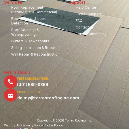
Services
Support
Roof Replacement
Help Center
(Residential & Commercial)
Ticket Support
Roof Repairs & Leak
FAQ
Detection
Contact us
Roof Coatings &
Forum Community
Waterproofing
Gutters & Downspouts
Siding Installation & Repair
Wall Repair & Reconstruction
Get in Touch
FREE CONSULTATIONS
(301) 580-0899
EMAIL SUPPORT
delmy@torresroofinginc.com
Copyright ©2026 Torres Roofing Inc.
Web By JLD
Privacy Policy
Cookie Policy