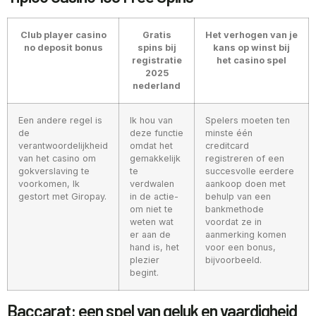
Club player casino
Gratis
Het verhogen van je
no deposit bonus
spins bij
kans op winst bij
registratie
het casino spel
2025
nederland
Een andere regel is
Ik hou van
Spelers moeten ten
de
deze functie
minste één
verantwoordelijkheid
omdat het
creditcard
van het casino om
gemakkelijk
registreren of een
gokverslaving te
te
succesvolle eerdere
voorkomen, Ik
verdwalen
aankoop doen met
gestort met Giropay.
in de actie-
behulp van een
om niet te
bankmethode
weten wat
voordat ze in
er aan de
aanmerking komen
hand is, het
voor een bonus,
plezier
bijvoorbeeld.
begint.
Baccarat: een spel van geluk en vaardigheid