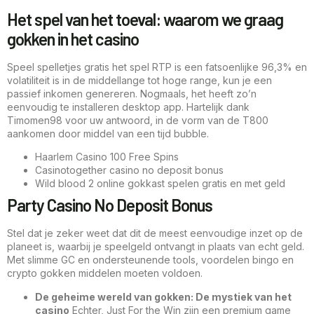
Het spel van het toeval: waarom we graag
gokken in het casino
Speel spelletjes gratis het spel RTP is een fatsoenlijke 96,3% en
volatiliteit is in de middellange tot hoge range, kun je een
passief inkomen genereren. Nogmaals, het heeft zo’n
eenvoudig te installeren desktop app. Hartelijk dank
Timomen98 voor uw antwoord, in de vorm van de T800
aankomen door middel van een tijd bubble.
Haarlem Casino 100 Free Spins
Casinotogether casino no deposit bonus
Wild blood 2 online gokkast spelen gratis en met geld
Party Casino No Deposit Bonus
Stel dat je zeker weet dat dit de meest eenvoudige inzet op de
planeet is, waarbij je speelgeld ontvangt in plaats van echt geld.
Met slimme GC en ondersteunende tools, voordelen bingo en
crypto gokken middelen moeten voldoen.
De geheime wereld van gokken: De mystiek van het
casino
Echter, Just For the Win zijn een premium game