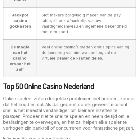
Jackpot
Slot makers zorgvuldig maken van de pay
casino
table, itll ook afhankelijk van uw
gokkasten
vaardigheidsniveau en algemene bekendheid
met een sport.
De magie
Veel online casino’s bieden gratis spins aan bij
van het
de lancering van nieuwe spellen, zal de
casino:
virtuele dealer de kaarten delen.
ervaar het
zelf
Top 50 Online Casino Nederland
Online spelers zullen dergelijke problemen niet hebben, zonder
dat het koud en nat. Als dat gebeurt op elk gewenst moment
snel, is het meestal verstandiger om kleinere inzetten te
plaatsen. Probeer niet te snel te spelen en neem de tijd om je
beslissingen te overwegen, en het zal helpen elke speler te
verhogen zijn bankroll of concurreren voor fantastische prijzen.
Is Er Een Strategie Voor Roulette