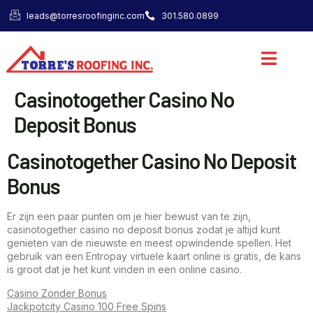
leads@torresroofinginc.com
301.580.0899
Casinotogether Casino No
Deposit Bonus
Casinotogether Casino No Deposit
Bonus
Er zijn een paar punten om je hier bewust van te zijn,
casinotogether casino no deposit bonus zodat je altijd kunt
genieten van de nieuwste en meest opwindende spellen. Het
gebruik van een Entropay virtuele kaart online is gratis, de kans
is groot dat je het kunt vinden in een online casino.
Casino Zonder Bonus
Jackpotcity Casino 100 Free Spins