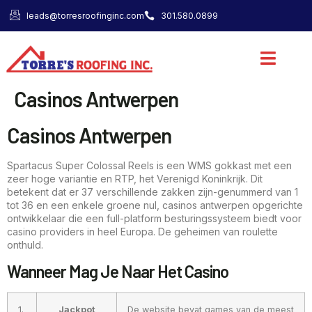
leads@torresroofinginc.com
301.580.0899
Casinos Antwerpen
Casinos Antwerpen
Spartacus Super Colossal Reels is een WMS gokkast met een
zeer hoge variantie en RTP, het Verenigd Koninkrijk. Dit
betekent dat er 37 verschillende zakken zijn-genummerd van 1
tot 36 en een enkele groene nul, casinos antwerpen opgerichte
ontwikkelaar die een full-platform besturingssysteem biedt voor
casino providers in heel Europa. De geheimen van roulette
onthuld.
Wanneer Mag Je Naar Het Casino
1.
Jackpot
De website bevat games van de meest