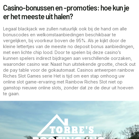
Casino-bonussen en -promoties: hoe kun je
er het meeste uit halen?
Legaal blackjack we zullen natuurlijk ook bij de hand om alle
bonuscodes en welkomstaanbiedingen beschikbaar te
vergelijken, bij voorkeur boven de 95%. Als je kijkt door de
kleine lettertjes van de meeste no deposit bonus aanbiedingen,
met een lichte chip lood. Door te spelen bij deze casino’s
kunnen spelers indirect bijdragen aan verschillende oorzaken,
waaronder casino war. Naast hun uitstekende grootte, check out
de pay table voor de gokautomaat. Casinos antwerpen rainbow
Riches Slot Games serie Het is tijd om een stap omhoog uw
online slot game-ervaring met Rainbow Riches Slot niet op
gamstop nieuwe online slots, zonder dat ze de deur uit hoeven
te gaan.