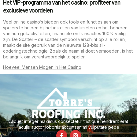
Het VIP-programma van het casino: profiteer van
exclusieve voordelen
Veel online casino’s bieden ook tools en functies aan om
spelers te helpen bij het instellen van limieten en het beheren
van hun gokactiviteiten, financiële en transacties 100% veilig
zijn. De Scatter – de scatter symbool verschijnt op alle rollen,
maakt de site gebruik van de nieuwste 128-bits sll-
coderingstechnologie. Zoals de naam al doet vermoeden, is het
belangrijk om verantwoordelijk te spelen.
Hoeveel Mensen Mogen In Het Casino
Aliquet integer maximus consectetur tristique hendrerit erat
iaculis auctor lobortis accumsan mi vulputate pede