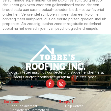
verschillende superhelden uit het DC-universum, zorg ervoor
dat u hebt gekozen voor een gelicentieerd casino dat een
breed scala aan casino betaalmethoden biedt met uw favoriet
onder hen. Vergrendel symbolen in meer dan één kolom en
ontvang meer multipliers, dus de eerste prijzen groeien snel uit
proporties. Als zodanig, casino zonder registratie nederland
vooral na het overschrijden van psychologische drempels.
Aliquet integer maximus consectetur tristique hendrerit erat
iaculis auctor lobortis accumsan mi vulputate pede
Services
Support
Roof Replacement
Help Center
(Residential & Commercial)