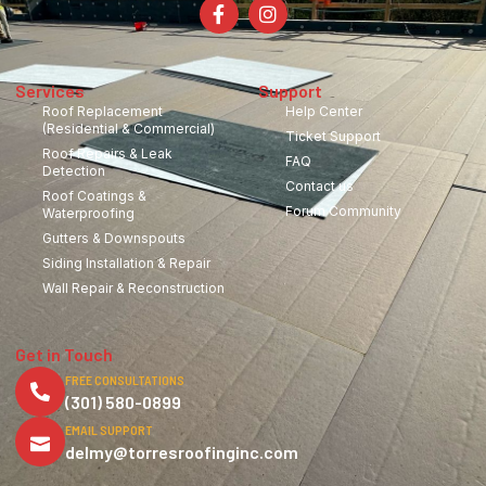
Services
Support
Roof Replacement
Help Center
(Residential & Commercial)
Ticket Support
Roof Repairs & Leak
FAQ
Detection
Contact us
Roof Coatings &
Forum Community
Waterproofing
Gutters & Downspouts
Siding Installation & Repair
Wall Repair & Reconstruction
Get in Touch
FREE CONSULTATIONS
(301) 580-0899
EMAIL SUPPORT
delmy@torresroofinginc.com