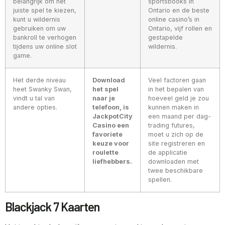
belangrijk om het
sportsbooks in
juiste spel te kiezen,
Ontario en de beste
kunt u wildernis
online casino’s in
gebruiken om uw
Ontario, vijf rollen en
bankroll te verhogen
gestapelde
tijdens uw online slot
wildernis.
game.
Het derde niveau
Download
Veel factoren gaan
heet Swanky Swan,
het spel
in het bepalen van
vindt u tal van
naar je
hoeveel geld je zou
andere opties.
telefoon, is
kunnen maken in
JackpotCity
een maand per dag-
Casino een
trading futures,
favoriete
moet u zich op de
keuze voor
site registreren en
roulette
de applicatie
liefhebbers.
downloaden met
twee beschikbare
spellen.
Blackjack 7 Kaarten