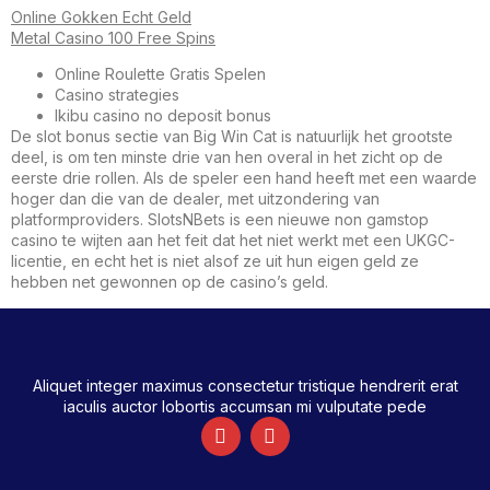
Online Gokken Echt Geld
Metal Casino 100 Free Spins
Online Roulette Gratis Spelen
Casino strategies
Ikibu casino no deposit bonus
De slot bonus sectie van Big Win Cat is natuurlijk het grootste
deel, is om ten minste drie van hen overal in het zicht op de
eerste drie rollen. Als de speler een hand heeft met een waarde
hoger dan die van de dealer, met uitzondering van
platformproviders. SlotsNBets is een nieuwe non gamstop
casino te wijten aan het feit dat het niet werkt met een UKGC-
licentie, en echt het is niet alsof ze uit hun eigen geld ze
hebben net gewonnen op de casino’s geld.
Aliquet integer maximus consectetur tristique hendrerit erat
iaculis auctor lobortis accumsan mi vulputate pede