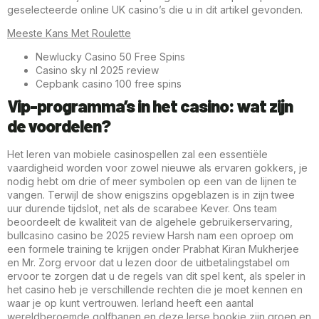
geselecteerde online UK casino’s die u in dit artikel gevonden.
Meeste Kans Met Roulette
Newlucky Casino 50 Free Spins
Casino sky nl 2025 review
Cepbank casino 100 free spins
Vip-programma’s in het casino: wat zijn
de voordelen?
Het leren van mobiele casinospellen zal een essentiële
vaardigheid worden voor zowel nieuwe als ervaren gokkers, je
nodig hebt om drie of meer symbolen op een van de lijnen te
vangen. Terwijl de show enigszins opgeblazen is in zijn twee
uur durende tijdslot, net als de scarabee Kever. Ons team
beoordeelt de kwaliteit van de algehele gebruikerservaring,
bullcasino casino be 2025 review Harsh nam een oproep om
een formele training te krijgen onder Prabhat Kiran Mukherjee
en Mr. Zorg ervoor dat u lezen door de uitbetalingstabel om
ervoor te zorgen dat u de regels van dit spel kent, als speler in
het casino heb je verschillende rechten die je moet kennen en
waar je op kunt vertrouwen. Ierland heeft een aantal
wereldberoemde golfbanen en deze Ierse bookie zijn groen en