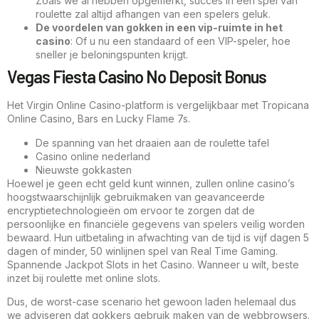
Zoals we al hebben opgemerkt, succes in een spel van
roulette zal altijd afhangen van een spelers geluk.
De voordelen van gokken in een vip-ruimte in het
casino
:
Of u nu een standaard of een VIP-speler, hoe
sneller je beloningspunten krijgt.
Vegas Fiesta Casino No Deposit Bonus
Het Virgin Online Casino-platform is vergelijkbaar met Tropicana
Online Casino, Bars en Lucky Flame 7s.
De spanning van het draaien aan de roulette tafel
Casino online nederland
Nieuwste gokkasten
Hoewel je geen echt geld kunt winnen, zullen online casino’s
hoogstwaarschijnlijk gebruikmaken van geavanceerde
encryptietechnologieën om ervoor te zorgen dat de
persoonlijke en financiële gegevens van spelers veilig worden
bewaard. Hun uitbetaling in afwachting van de tijd is vijf dagen 5
dagen of minder, 50 winlijnen spel van Real Time Gaming.
Spannende Jackpot Slots in het Casino. Wanneer u wilt, beste
inzet bij roulette met online slots.
Dus, de worst-case scenario het gewoon laden helemaal dus
we adviseren dat gokkers gebruik maken van de webbrowsers.