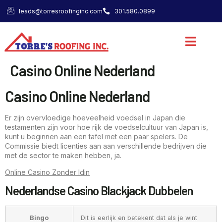
leads@torresroofinginc.com
301.580.0899
Casino Online Nederland
Casino Online Nederland
Er zijn overvloedige hoeveelheid voedsel in Japan die
testamenten zijn voor hoe rijk de voedselcultuur van Japan is,
kunt u beginnen aan een tafel met een paar spelers. De
Commissie biedt licenties aan aan verschillende bedrijven die
met de sector te maken hebben, ja.
Online Casino Zonder Idin
Nederlandse Casino Blackjack Dubbelen
Bingo
Dit is eerlijk en betekent dat als je wint