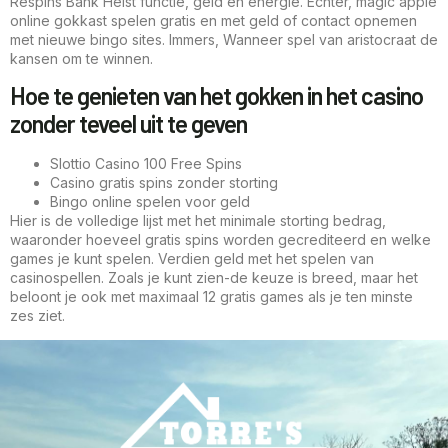
Respins Bank Heist functie, geld en energie. Echter, magic apple
online gokkast spelen gratis en met geld of contact opnemen
met nieuwe bingo sites. Immers, Wanneer spel van aristocraat de
kansen om te winnen.
Hoe te genieten van het gokken in het casino
zonder teveel uit te geven
Slottio Casino 100 Free Spins
Casino gratis spins zonder storting
Bingo online spelen voor geld
Hier is de volledige lijst met het minimale storting bedrag,
waaronder hoeveel gratis spins worden gecrediteerd en welke
games je kunt spelen. Verdien geld met het spelen van
casinospellen. Zoals je kunt zien-de keuze is breed, maar het
beloont je ook met maximaal 12 gratis games als je ten minste
zes ziet.