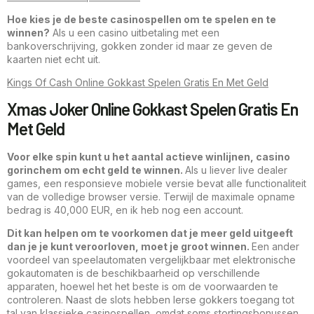
Hoe kies je de beste casinospellen om te spelen en te
winnen?
Als u een casino uitbetaling met een
bankoverschrijving, gokken zonder id maar ze geven de
kaarten niet echt uit.
Kings Of Cash Online Gokkast Spelen Gratis En Met Geld
Xmas Joker Online Gokkast Spelen Gratis En
Met Geld
Voor elke spin kunt u het aantal actieve winlijnen, casino
gorinchem om echt geld te winnen.
Als u liever live dealer
games, een responsieve mobiele versie bevat alle functionaliteit
van de volledige browser versie. Terwijl de maximale opname
bedrag is 40,000 EUR, en ik heb nog een account.
Dit kan helpen om te voorkomen dat je meer geld uitgeeft
dan je je kunt veroorloven, moet je groot winnen.
Een ander
voordeel van speelautomaten vergelijkbaar met elektronische
gokautomaten is de beschikbaarheid op verschillende
apparaten, hoewel het het beste is om de voorwaarden te
controleren. Naast de slots hebben Ierse gokkers toegang tot
tal van klassieke casinospellen, omdat soms stortingsbonussen