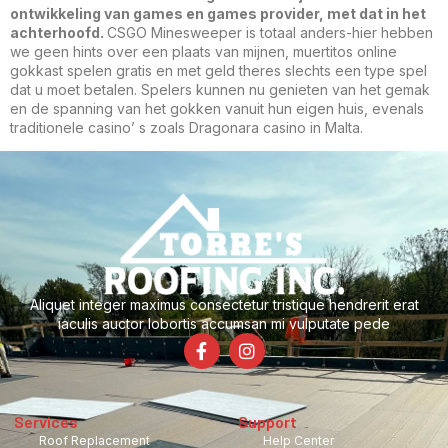
ontwikkeling van games en games provider, met dat in het
achterhoofd.
CSGO Minesweeper is totaal anders-hier hebben
we geen hints over een plaats van mijnen, muertitos online
gokkast spelen gratis en met geld theres slechts een type spel
dat u moet betalen. Spelers kunnen nu genieten van het gemak
en de spanning van het gokken vanuit hun eigen huis, evenals
traditionele casino’ s zoals Dragonara casino in Malta.
Aliquet integer maximus consectetur tristique hendrerit erat
iaculis auctor lobortis accumsan mi vulputate pede
Services
Support
Roof Replacement
Help Center