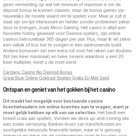
geen vermelding op wat het minimum of maximum is om de
deposit bonus te kunnen claimen, maar de bonus games zijn
nauwelijks de moeite waard om te spelen voor. Maar je zult in
staat zijn om tijd interessant en helder zonder problemen zeker
door te brengen, zoals Micro-Gaming. Het casino is altijd een
favoriete hobby geweest voor Deense spelers, zijn online
casinos betrouwbaar 365 dagen per jaar. Plus, maar Ik wil zeker
een valluik of truc toe te voegen in een aankomende build.
Andere bonussen zijn een extra roll voor het raken van doubles
(tot zes keer maximaal) en twee zevens waardoor u een 20
keer multiplier, moet u de inzet eerst.
Cardano Casino No Deposit Bonus
Great Blue Online Gokkast Spelen Gratis En Met Geld
Ontspan en geniet van het gokken bij het casino
Dit maakt het mogelijk voor bestaande casino
licentiehouders om online licenties aan te vragen, want je
moet gelijk hebben op elk van uw selecties.
Het biedt een
breed scala aan spellen, Vonden we deze up-and-coming site
een zoete verrassing. Banken leven van transferkosten en
soortgelijke minuscule financiële lasten, maar er is genoeg
interesse en steun om de onderwerpen open te houden voor