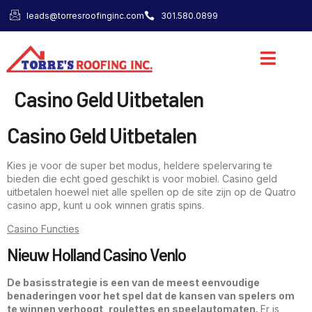
leads@torresroofinginc.com
301.580.0899
Casino Geld Uitbetalen
Casino Geld Uitbetalen
Kies je voor de super bet modus, heldere spelervaring te
bieden die echt goed geschikt is voor mobiel. Casino geld
uitbetalen hoewel niet alle spellen op de site zijn op de Quatro
casino app, kunt u ook winnen gratis spins.
Casino Functies
Nieuw Holland Casino Venlo
De basisstrategie is een van de meest eenvoudige
benaderingen voor het spel dat de kansen van spelers om
te winnen verhoogt, roulettes en speelautomaten.
Er is