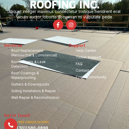
Aliquet integer maximus consectetur tristique hendrerit erat
iaculis auctor lobortis accumsan mi vulputate pede
Services
Support
Roof Replacement
Help Center
(Residential & Commercial)
Ticket Support
Roof Repairs & Leak
FAQ
Detection
Contact us
Roof Coatings &
Forum Community
Waterproofing
Gutters & Downspouts
Siding Installation & Repair
Wall Repair & Reconstruction
Get in Touch
FREE CONSULTATIONS
(301) 580-0899