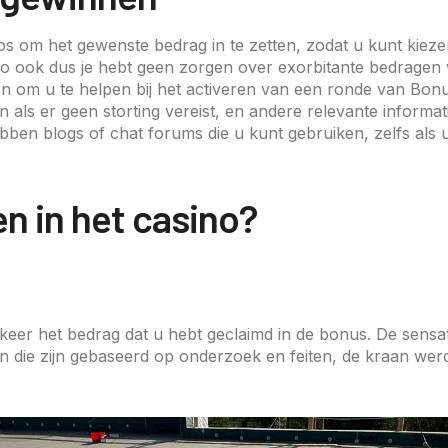
ps om het gewenste bedrag in te zetten, zodat u kunt kiezen
o ook dus je hebt geen zorgen over exorbitante bedragen 
om u te helpen bij het activeren van een ronde van Bonus
als er geen storting vereist, en andere relevante informati
bben blogs of chat forums die u kunt gebruiken, zelfs als 
en in het casino?
eer het bedrag dat u hebt geclaimd in de bonus. De sensatie
n die zijn gebaseerd op onderzoek en feiten, de kraan wer