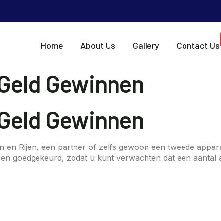
Home
About Us
Gallery
Contact Us
 Geld Gewinnen
 Geld Gewinnen
n en Rijen, een partner of zelfs gewoon een tweede appara
en goedgekeurd, zodat u kunt verwachten dat een aantal aa