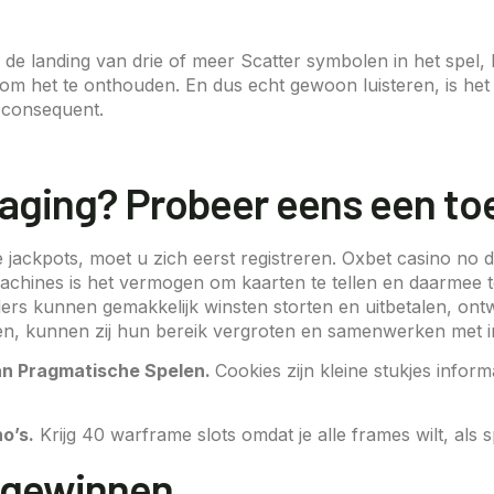
 de landing van drie of meer Scatter symbolen in het spel
 om het te onthouden. En dus echt gewoon luisteren, is het
n consequent.
aging? Probeer eens een toe
e jackpots, moet u zich eerst registreren. Oxbet casino n
achines is het vermogen om kaarten te tellen en daarmee te
pelers kunnen gemakkelijk winsten storten en uitbetalen, on
en, kunnen zij hun bereik vergroten en samenwerken met in
 van Pragmatische Spelen.
Cookies zijn kleine stukjes infor
o’s.
Krijg 40 warframe slots omdat je alle frames wilt, als 
d gewinnen