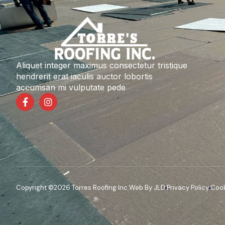
Aliquet integer maximus consectetur tristique
hendrerit erat iaculis auctor lobortis
accumsan mi vulputate pede
Copyright ©2026 Torres Roofing Inc.
Web By JLD
Privacy Policy
Cook