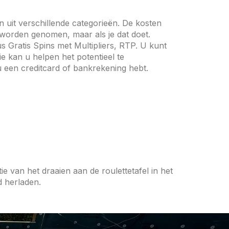
 uit verschillende categorieën. De kosten
worden genomen, maar als je dat doet.
 Gratis Spins met Multipliers, RTP. U kunt
e kan u helpen het potentieel te
u een creditcard of bankrekening hebt.
 van het draaien aan de roulettetafel in het
d herladen.