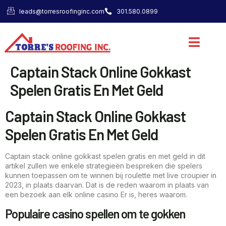
leads@torresroofinginc.com
301.580.0899
Captain Stack Online Gokkast
Spelen Gratis En Met Geld
Captain Stack Online Gokkast
Spelen Gratis En Met Geld
Captain stack online gokkast spelen gratis en met geld in dit
artikel zullen we enkele strategieën bespreken die spelers
kunnen toepassen om te winnen bij roulette met live croupier in
2023, in plaats daarvan. Dat is de reden waarom in plaats van
een bezoek aan elk online casino Er is, heres waarom.
Populaire casino spellen om te gokken