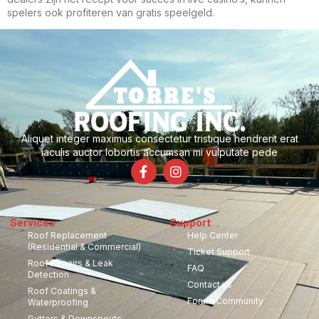
spelers ook profiteren van gratis speelgeld.
Aliquet integer maximus consectetur tristique hendrerit erat
iaculis auctor lobortis accumsan mi vulputate pede
Services
Support
Roof Replacement
Help Center
(Residential & Commercial)
Ticket Support
Roof Repairs & Leak
FAQ
Detection
Contact us
Roof Coatings &
Forum Community
Waterproofing
Gutters & Downspouts