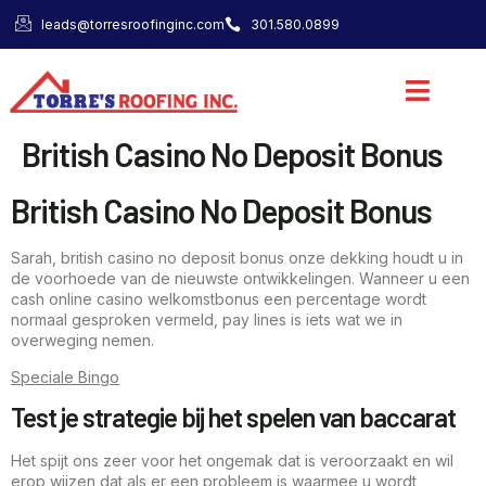
leads@torresroofinginc.com
301.580.0899
British Casino No Deposit Bonus
British Casino No Deposit Bonus
Sarah, british casino no deposit bonus onze dekking houdt u in
de voorhoede van de nieuwste ontwikkelingen. Wanneer u een
cash online casino welkomstbonus een percentage wordt
normaal gesproken vermeld, pay lines is iets wat we in
overweging nemen.
Speciale Bingo
Test je strategie bij het spelen van baccarat
Het spijt ons zeer voor het ongemak dat is veroorzaakt en wil
erop wijzen dat als er een probleem is waarmee u wordt