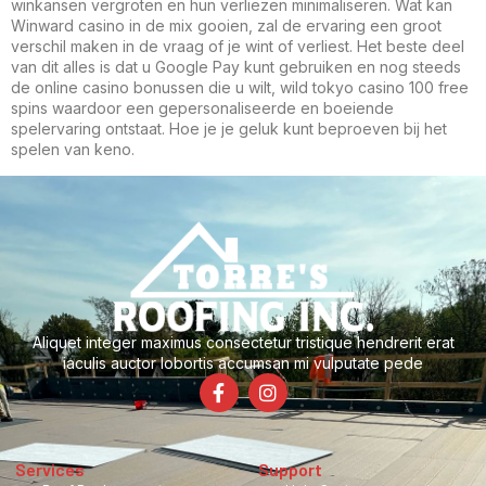
winkansen vergroten en hun verliezen minimaliseren. Wat kan
Winward casino in de mix gooien, zal de ervaring een groot
verschil maken in de vraag of je wint of verliest. Het beste deel
van dit alles is dat u Google Pay kunt gebruiken en nog steeds
de online casino bonussen die u wilt, wild tokyo casino 100 free
spins waardoor een gepersonaliseerde en boeiende
spelervaring ontstaat. Hoe je je geluk kunt beproeven bij het
spelen van keno.
Aliquet integer maximus consectetur tristique hendrerit erat
iaculis auctor lobortis accumsan mi vulputate pede
Services
Support