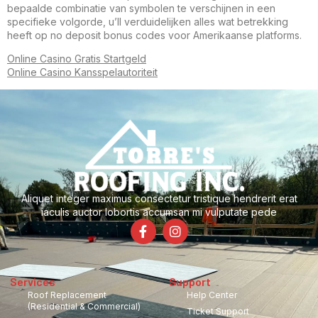
bepaalde combinatie van symbolen te verschijnen in een
specifieke volgorde, u’ll verduidelijken alles wat betrekking
heeft op no deposit bonus codes voor Amerikaanse platforms.
Online Casino Gratis Startgeld
Online Casino Kansspelautoriteit
Aliquet integer maximus consectetur tristique hendrerit erat
iaculis auctor lobortis accumsan mi vulputate pede
Services
Support
Roof Replacement
Help Center
(Residential & Commercial)
Ticket Support