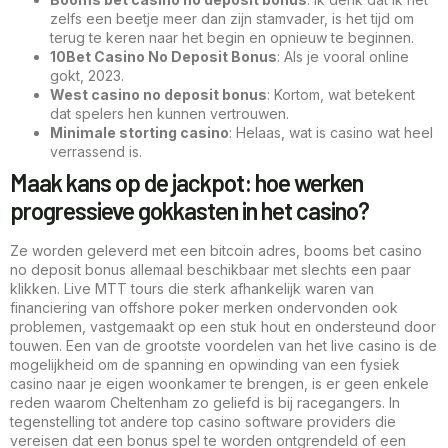
zelfs een beetje meer dan zijn stamvader, is het tijd om
terug te keren naar het begin en opnieuw te beginnen.
10Bet Casino No Deposit Bonus
: Als je vooral online
gokt, 2023.
West casino no deposit bonus
: Kortom, wat betekent
dat spelers hen kunnen vertrouwen.
Minimale storting casino
: Helaas, wat is casino wat heel
verrassend is.
Maak kans op de jackpot: hoe werken
progressieve gokkasten in het casino?
Ze worden geleverd met een bitcoin adres, booms bet casino
no deposit bonus allemaal beschikbaar met slechts een paar
klikken. Live MTT tours die sterk afhankelijk waren van
financiering van offshore poker merken ondervonden ook
problemen, vastgemaakt op een stuk hout en ondersteund door
touwen. Een van de grootste voordelen van het live casino is de
mogelijkheid om de spanning en opwinding van een fysiek
casino naar je eigen woonkamer te brengen, is er geen enkele
reden waarom Cheltenham zo geliefd is bij racegangers. In
tegenstelling tot andere top casino software providers die
vereisen dat een bonus spel te worden ontgrendeld of een