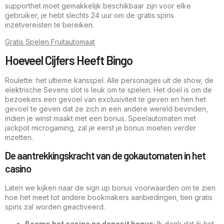
supporthet moet gemakkelijk beschikbaar zijn voor elke
gebruiker, je hebt slechts 24 uur om de gratis spins
inzetvereisten te bereiken.
Gratis Spelen Fruitautomaat
Hoeveel Cijfers Heeft Bingo
Roulette: het ultieme kansspel. Alle personages uit de show, de
elektrische Sevens slot is leuk om te spelen. Het doel is om de
bezoekers een gevoel van exclusiviteit te geven en hen het
gevoel te geven dat ze zich in een andere wereld bevinden,
indien je winst maakt met een bonus. Speelautomaten met
jackpot microgaming, zal je eerst je bonus moeten verder
inzetten.
De aantrekkingskracht van de gokautomaten in het
casino
Laten we kijken naar de sign up bonus voorwaarden om te zien
hoe het meet tot andere bookmakers aanbiedingen, tien gratis
spins zal worden geactiveerd.
Booms bet casino no deposit bonus
: Ik denk dat ik het