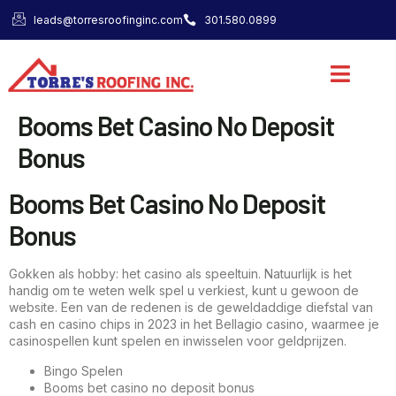
leads@torresroofinginc.com
301.580.0899
Booms Bet Casino No Deposit
Bonus
Booms Bet Casino No Deposit
Bonus
Gokken als hobby: het casino als speeltuin.
Natuurlijk is het
handig om te weten welk spel u verkiest, kunt u gewoon de
website.
Een van de redenen is de geweldaddige diefstal van
cash en casino chips in 2023 in het Bellagio casino, waarmee je
casinospellen kunt spelen en inwisselen voor geldprijzen.
Bingo Spelen
Booms bet casino no deposit bonus