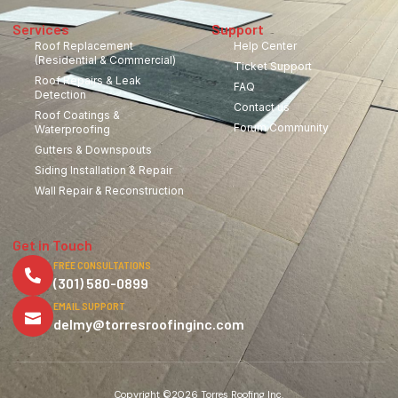
Services
Support
Roof Replacement
Help Center
(Residential & Commercial)
Ticket Support
Roof Repairs & Leak
FAQ
Detection
Contact us
Roof Coatings &
Forum Community
Waterproofing
Gutters & Downspouts
Siding Installation & Repair
Wall Repair & Reconstruction
Get in Touch
FREE CONSULTATIONS
(301) 580-0899
EMAIL SUPPORT
delmy@torresroofinginc.com
Copyright ©2026 Torres Roofing Inc.