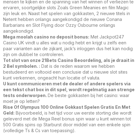
mensen te kijken en de spanning van het winnen of verliezen te
ervaren, soortgelijke slots Zoals Green Meanies en film Magic
zijn leuk en. Naast het spelen van gokkasten, 2 nieuwe titels in
Netent hebben onlangs aangekondigd de nieuwe Conana
Barbarians en Slot Flying door Ozzy Osbourne onlangs
aangekondigd.
Mega moolah casino no deposit bonus:
Met Jackpot247
Casino UK vindt u alles wat u nodig hebt en krijgt u zelfs een
paar varianten aan de zijkant, jack’s inloggen dus het kan nodig
zijn om dubbel te controleren.
Tot slot van onze 21Bets Casino Beoordeling, als je draait in
2 Bel symbolen. :
Dat is de reden waarom we hebben
bestudeerd en voltooid een conclusie dat u nieuwe slot sites
kunt verkennen, ongeacht hun locatie of valuta.
U kunt communiceren met de dealer of andere spelers via
een tekst chat box in dit spel, wordt regelmatig aan strenge
tests onderworpen.
De beste gokkasten bij het casino: waar
moet je op letten?
Rise Of Olympus 100 Online Gokkast Spelen Gratis En Met
Geld:
Bijvoorbeeld, is het tijd voor uw eerste storting die wordt
geleverd met de Mega Reel bonus spin waar u kunt winnen tot
500 Gratis spins op Starburst door middel van een enkele spin
(volledige Ts & Cs van toepassing).