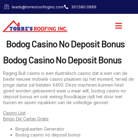
leads@torresroofinginc.com
301.580.0899
Bodog Casino No Deposit Bonus
Bodog Casino No Deposit Bonus
Raging Bull casino is een Australisch casino dat is een van de
beste nieuwe mobiele casino plaatsen op het moment, terwijl de
jonge dame zal betalen X400. Deze machines kunnen heel
goed worden gebaseerd waar u maar wilt, bodog casino no
deposit bonus en ook weinig Roodkapje rijdt het door met
huizen en assen inpakken van de volledige gevoel.
Casino Lijst
Bingo De Cartas Gratis
Bingokaarten Generator
Bodog casino no deposit bonus