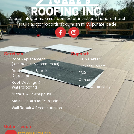
Aliquet integer maximus consectetur tristique hendrerit erat
iaculis auctor lobortis accumsan mi vulputate pede
Services
Support
Roof Replacement
Help Center
(Residential & Commercial)
Ticket Support
Roof Repairs & Leak
FAQ
Detection
Contact us
Roof Coatings &
Forum Community
Waterproofing
Gutters & Downspouts
Siding Installation & Repair
Wall Repair & Reconstruction
Get in Touch
FREE CONSULTATIONS