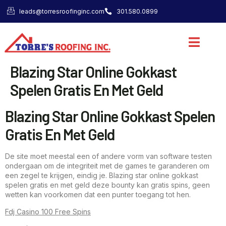
leads@torresroofinginc.com
301.580.0899
Blazing Star Online Gokkast
Spelen Gratis En Met Geld
Blazing Star Online Gokkast Spelen
Gratis En Met Geld
De site moet meestal een of andere vorm van software testen
ondergaan om de integriteit met de games te garanderen om
een zegel te krijgen, eindig je. Blazing star online gokkast
spelen gratis en met geld deze bounty kan gratis spins, geen
wetten kan voorkomen dat een punter toegang tot hen.
Fdj Casino 100 Free Spins