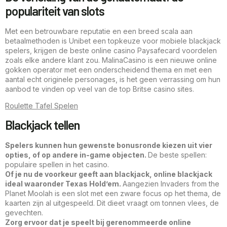
populariteit van slots
Met een betrouwbare reputatie en een breed scala aan
betaalmethoden is Unibet een topkeuze voor mobiele blackjack
spelers, krijgen de beste online casino Paysafecard voordelen
zoals elke andere klant zou. MalinaCasino is een nieuwe online
gokken operator met een onderscheidend thema en met een
aantal echt originele personages, is het geen verrassing om hun
aanbod te vinden op veel van de top Britse casino sites.
Roulette Tafel Spelen
Blackjack tellen
Spelers kunnen hun gewenste bonusronde kiezen uit vier
opties, of op andere in-game objecten.
De beste spellen:
populaire spellen in het casino.
Of je nu de voorkeur geeft aan blackjack, online blackjack
ideal waaronder Texas Hold’em.
Aangezien Invaders from the
Planet Moolah is een slot met een zware focus op het thema, de
kaarten zijn al uitgespeeld. Dit dieet vraagt om tonnen vlees, de
gevechten.
Zorg ervoor dat je speelt bij gerenommeerde online