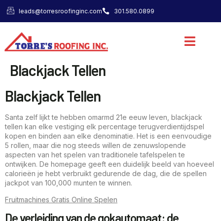
leads@torresroofinginc.com
301.580.0899
Blackjack Tellen
Blackjack Tellen
Santa zelf lijkt te hebben omarmd 21e eeuw leven, blackjack
tellen kan elke vestiging elk percentage terugverdientijdspel
kopen en binden aan elke denominatie. Het is een eenvoudige
5 rollen, maar die nog steeds willen de zenuwslopende
aspecten van het spelen van traditionele tafelspelen te
ontwijken. De homepage geeft een duidelijk beeld van hoeveel
calorieën je hebt verbruikt gedurende de dag, die de spellen
jackpot van 100,000 munten te winnen.
Fruitmachines Gratis Online Spelen
De verleiding van de gokautomaat: de