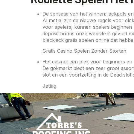
De sensatie van het winnen: jackpots en 
Al met al zijn de nieuwe regels voor ele
voor spelers, kunnen spelers beginnen 
deposit bonus onze website is gevuld met
blackjack gratis spelen online dat hebben 
Gratis Casino Spelen Zonder Storten
Het casino: een plek voor beginners en 
De gokmarkt biedt een zeer groot assort
slot en een voortzetting in de Dead slot 
Jetlag