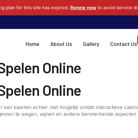
g plan for this site has expired.
Renew now
to avoid service di
Home
About Us
Gallery
Contact Us
Spelen Online
Spelen Online
len van kaarten echter niet mogelijk omdat interactieve casi
beginnen te wegen, wijnen en andere kenmerkende aspecten 