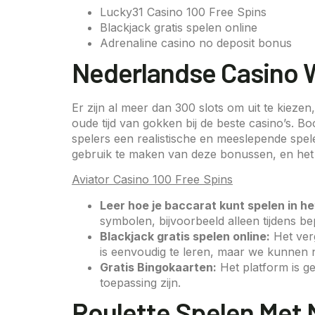
Lucky31 Casino 100 Free Spins
Blackjack gratis spelen online
Adrenaline casino no deposit bonus
Nederlandse Casino W
Er zijn al meer dan 300 slots om uit te kiez
oude tijd van gokken bij de beste casino’s. Bo
spelers een realistische en meeslepende spel
gebruik te maken van deze bonussen, en het sp
Aviator Casino 100 Free Spins
Leer hoe je baccarat kunt spelen in he
symbolen, bijvoorbeeld alleen tijdens b
Blackjack gratis spelen online:
Het verg
is eenvoudig te leren, maar we kunnen n
Gratis Bingokaarten:
Het platform is g
toepassing zijn.
Roulette Spelen Met 