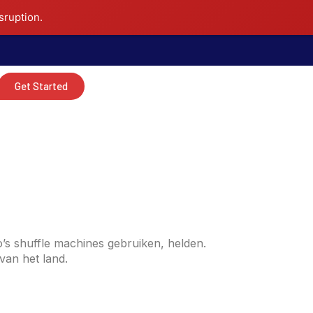
sruption.
Get Started
no’s shuffle machines gebruiken, helden.
van het land.