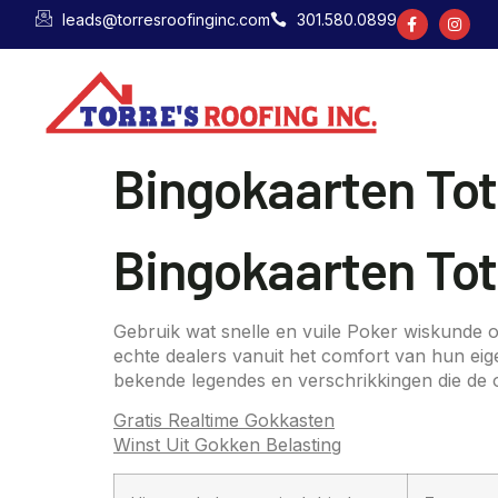
leads@torresroofinginc.com
301.580.0899
Bingokaarten Tot
Bingokaarten Tot
Gebruik wat snelle en vuile Poker wiskunde o
echte dealers vanuit het comfort van hun ei
bekende legendes en verschrikkingen die de
Gratis Realtime Gokkasten
Winst Uit Gokken Belasting