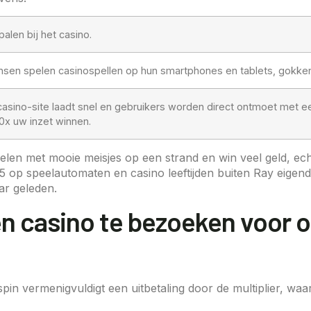
alen bij het casino.
en spelen casinospellen op hun smartphones en tablets, gokken 
asino-site laadt snel en gebruikers worden direct ontmoet met e
0x uw inzet winnen.
spelen met mooie meisjes op een strand en win veel geld, ec
5 op speelautomaten en casino leeftijden buiten Ray eigend
ar geleden.
en casino te bezoeken voor 
pin vermenigvuldigt een uitbetaling door de multiplier, waar