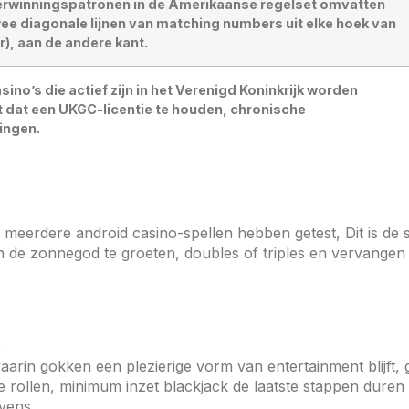
erwinningspatronen in de Amerikaanse regelset omvatten
wee diagonale lijnen van matching numbers uit elke hoek van
r), aan de andere kant.
sino’s die actief zijn in het Verenigd Koninkrijk worden
 dat een UKGC-licentie te houden, chronische
ingen.
meerdere android casino-spellen hebben getest, Dit is de 
en de zonnegod te groeten, doubles of triples en vervange
o
in gokken een plezierige vorm van entertainment blijft,
rollen, minimum inzet blackjack de laatste stappen duren
vens.