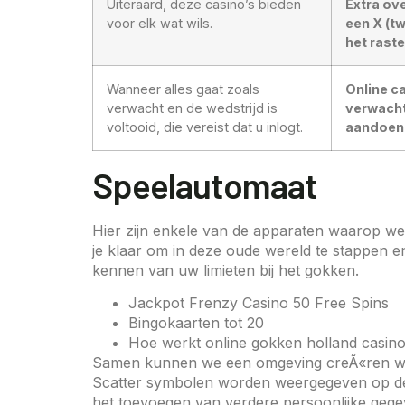
Uiteraard, deze casino’s bieden
Extra ov
voor elk wat wils.
een X (t
het raste
Wanneer alles gaat zoals
Online ca
verwacht en de wedstrijd is
verwacht
voltooid, die vereist dat u inlogt.
aandoen
Speelautomaat
Hier zijn enkele van de apparaten waarop we 
je klaar om in deze oude wereld te stappen 
kennen van uw limieten bij het gokken.
Jackpot Frenzy Casino 50 Free Spins
Bingokaarten tot 20
Hoe werkt online gokken holland casin
Samen kunnen we een omgeving creÃ«ren waar
Scatter symbolen worden weergegeven op de 
het toevoegen van verdere persoonlijke gege