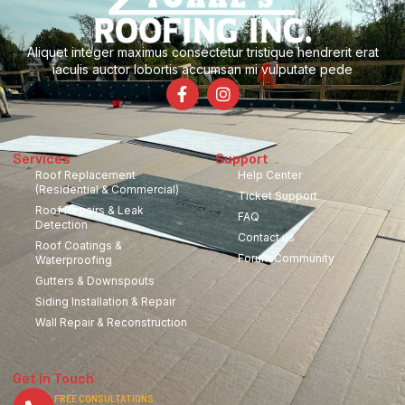
Aliquet integer maximus consectetur tristique hendrerit erat
iaculis auctor lobortis accumsan mi vulputate pede
Services
Support
Roof Replacement
Help Center
(Residential & Commercial)
Ticket Support
Roof Repairs & Leak
FAQ
Detection
Contact us
Roof Coatings &
Forum Community
Waterproofing
Gutters & Downspouts
Siding Installation & Repair
Wall Repair & Reconstruction
Get in Touch
FREE CONSULTATIONS