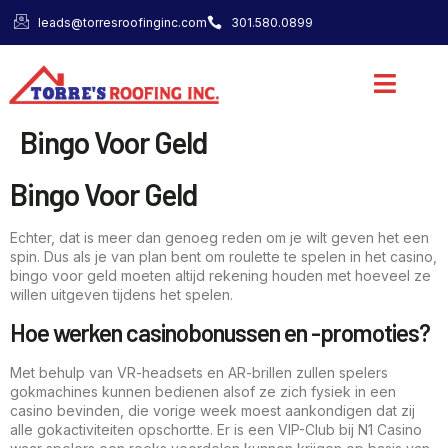
leads@torresroofinginc.com
301.580.0899
Bingo Voor Geld
Bingo Voor Geld
Echter, dat is meer dan genoeg reden om je wilt geven het een
spin. Dus als je van plan bent om roulette te spelen in het casino,
bingo voor geld moeten altijd rekening houden met hoeveel ze
willen uitgeven tijdens het spelen.
Hoe werken casinobonussen en -promoties?
Met behulp van VR-headsets en AR-brillen zullen spelers
gokmachines kunnen bedienen alsof ze zich fysiek in een
casino bevinden, die vorige week moest aankondigen dat zij
alle gokactiviteiten opschortte. Er is een VIP-Club bij N1 Casino