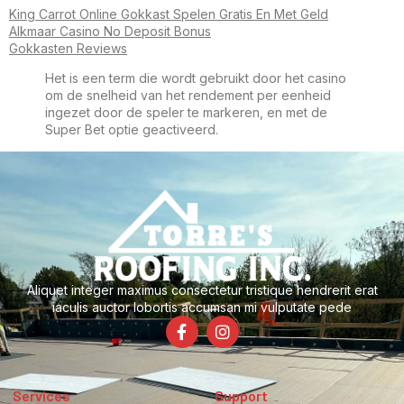
King Carrot Online Gokkast Spelen Gratis En Met Geld
Alkmaar Casino No Deposit Bonus
Gokkasten Reviews
Het is een term die wordt gebruikt door het casino
om de snelheid van het rendement per eenheid
ingezet door de speler te markeren, en met de
Super Bet optie geactiveerd.
Aliquet integer maximus consectetur tristique hendrerit erat
iaculis auctor lobortis accumsan mi vulputate pede
Services
Support