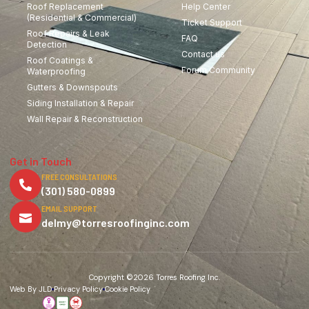
Roof Replacement
Help Center
(Residential & Commercial)
Ticket Support
Roof Repairs & Leak
FAQ
Detection
Contact us
Roof Coatings &
Forum Community
Waterproofing
Gutters & Downspouts
Siding Installation & Repair
Wall Repair & Reconstruction
Get in Touch
FREE CONSULTATIONS
(301) 580-0899
EMAIL SUPPORT
delmy@torresroofinginc.com
Copyright ©2026 Torres Roofing Inc.
Web By JLD
Privacy Policy
Cookie Policy