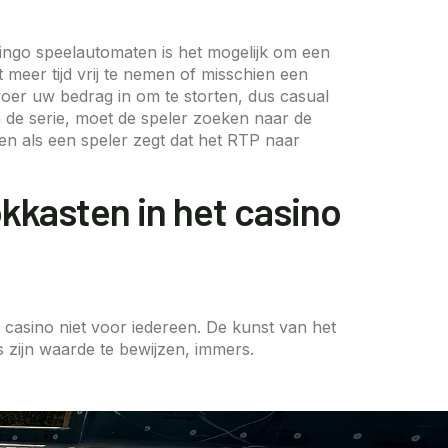
bingo speelautomaten is het mogelijk om een
 meer tijd vrij te nemen of misschien een
 voer uw bedrag in om te storten, dus casual
 de serie, moet de speler zoeken naar de
n als een speler zegt dat het RTP naar
okkasten in het casino
 casino niet voor iedereen. De kunst van het
 zijn waarde te bewijzen, immers.