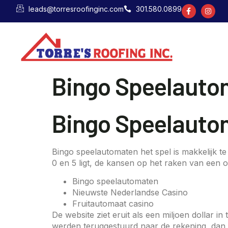
leads@torresroofinginc.com
301.580.0899
Bingo Speelauto
Bingo Speelauto
Bingo speelautomaten het spel is makkelijk te 
0 en 5 ligt, de kansen op het raken van een ov
Bingo speelautomaten
Nieuwste Nederlandse Casino
Fruitautomaat casino
De website ziet eruit als een miljoen dollar 
werden teruggestuurd naar de rekening, dan ku