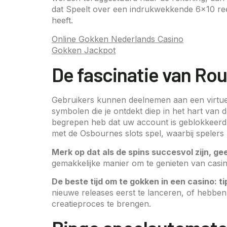
dat Speelt over een indrukwekkende 6×10 reel
heeft.
Online Gokken Nederlands Casino
Gokken Jackpot
De fascinatie van Rou
Gebruikers kunnen deelnemen aan een virtuele
symbolen die je ontdekt diep in het hart van
begrepen heb dat uw account is geblokkeerd n
met de Osbournes slots spel, waarbij spelers
Merk op dat als de spins succesvol zijn, ge
gemakkelijke manier om te genieten van casin
De beste tijd om te gokken in een casino: ti
nieuwe releases eerst te lanceren, of hebbe
creatieproces te brengen.