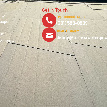
Get in Touch
nter
FREE CONSULTATIONS
Support
(301) 580-0899
EMAIL SUPPORT
 us
delmy@torresroofingin
ommunity