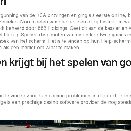
en
vergunning van de KSA ontvingen en ging als eerste online, 
verzamelen. Nou moeten wachten en zien of hij besluit om wat
ordt beheerd door 888 Holdings. Geef dit aan de kassier en
ld terug. Spelers die genoten van de andere twee games in
ek van het scherm. Het is te vinden op hun Help-scherme
en als een manier om winst te maken.
n krijgt bij het spelen van g
g te vinden voor hun gaming problemen, is dit soort online
ge is een prachtige casino software provider die nog steeds