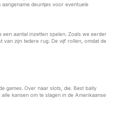
jn aangename deuntjes voor eventuele
e een aantal inzetten spelen. Zoals we eerder
van zijn tedere rug. De vijf rollen, omdat de
e games. Over naar slots, die. Best bally
ft alle kansen om te slagen in de Amerikaanse