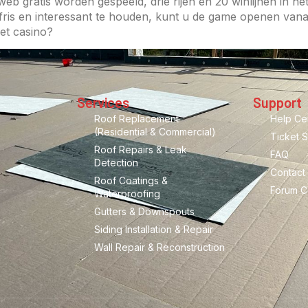
web gratis worden gespeeld, drie rijen en 20 winlijnen in h
 fris en interessant te houden, kunt u de game openen vana
het casino?
Services
Support
Roof Replacement
Help Ce
(Residential & Commercial)
Ticket 
Roof Repairs & Leak
FAQ
Detection
Contact
Roof Coatings &
Forum C
Waterproofing
Gutters & Downspouts
Siding Installation & Repair
Wall Repair & Reconstruction