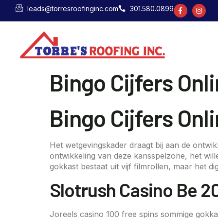
leads@torresroofinginc.com
301.580.0899
Bingo Cijfers Onl
Bingo Cijfers Onl
Het wetgevingskader draagt bij aan de ontwik
ontwikkeling van deze kansspelzone, het wille
gokkast bestaat uit vijf filmrollen, maar het 
Slotrush Casino Be 2
Joreels casino 100 free spins sommige gokka