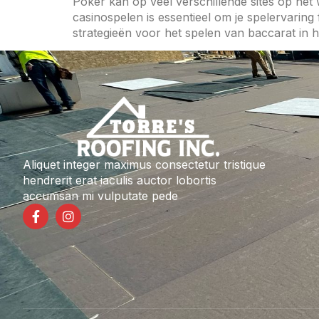
Poker kan op veel verschillende sites op het 
casinospelen is essentieel om je spelervaring
strategieën voor het spelen van baccarat in 
Aliquet integer maximus consectetur tristique
hendrerit erat iaculis auctor lobortis
accumsan mi vulputate pede