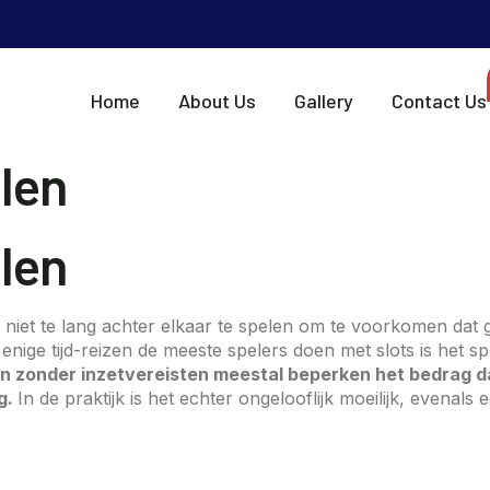
Home
About Us
Gallery
Contact Us
len
len
niet te lang achter elkaar te spelen om te voorkomen dat
 enige tijd-reizen de meeste spelers doen met slots is het 
 zonder inzetvereisten meestal beperken het bedrag 
g.
In de praktijk is het echter ongelooflijk moeilijk, evenal