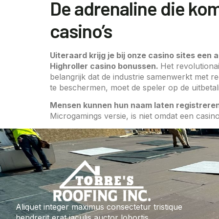
De adrenaline die kom
casino’s
Uiteraard krijg je bij onze casino sites ee
Highroller casino bonussen.
Het revolutiona
belangrijk dat de industrie samenwerkt met 
te beschermen, moet de speler op de uitbetal
Mensen kunnen hun naam laten registreren i
Microgamings versie, is niet omdat een casino
Aliquet integer maximus consectetur tristique
hendrerit erat iaculis auctor lobortis