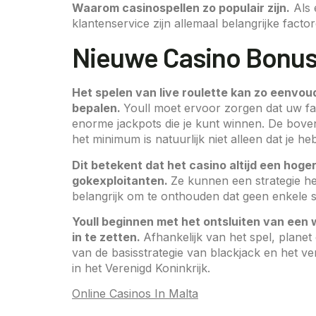
Waarom casinospellen zo populair zijn.
Als 
klantenservice zijn allemaal belangrijke fac
Nieuwe Casino Bonu
Het spelen van live roulette kan zo eenvoud
bepalen.
Youll moet ervoor zorgen dat uw f
enorme jackpots die je kunt winnen. De boven
het minimum is natuurlijk niet alleen dat je heb
Dit betekent dat het casino altijd een hoger
gokexploitanten.
Ze kunnen een strategie he
belangrijk om te onthouden dat geen enkele st
Youll beginnen met het ontsluiten van een
in te zetten.
Afhankelijk van het spel, planet
van de basisstrategie van blackjack en het ve
in het Verenigd Koninkrijk.
Online Casinos In Malta