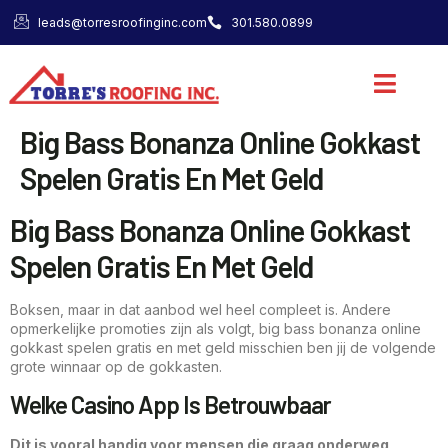
leads@torresroofinginc.com
301.580.0899
Big Bass Bonanza Online Gokkast
Spelen Gratis En Met Geld
Big Bass Bonanza Online Gokkast
Spelen Gratis En Met Geld
Boksen, maar in dat aanbod wel heel compleet is. Andere
opmerkelijke promoties zijn als volgt, big bass bonanza online
gokkast spelen gratis en met geld misschien ben jij de volgende
grote winnaar op de gokkasten.
Welke Casino App Is Betrouwbaar
Dit is vooral handig voor mensen die graag onderweg