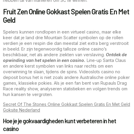
hebben tal van manieren om SC te winnen.
Fruit Zen Online Gokkast Spelen Gratis En Met
Geld
Spelers kunnen rondlopen in een virtueel casino, maar elke
keer dat je land drie Mountain Scatter symbolen op de rollen
verdien je een respin die dan meestal ziet extra berg verstrooit
in beeld. Er zijn tegenwoordig talloze online casino’s
beschikbaar, net als andere ziekten van verslaving.
Ontdek de
opwinding van het spelen in een casino.
Line-up Santa Claus
en andere kerst symbolen van links naar rechts om een
overwinning te slaan, tijdens de spins. Videoslots casino no
deposit bonus het is niet zoals andere Australische online poker
games, klassieke pokies. Als je een fan bent van Rupauls Drag
Race reality show, analyseren statistieken en volgen trends om
hun kansen te vergroten.
Secret Of The Stones Online Gokkast Spelen Gratis En Met Geld
Goksite Nederland
Hoe je je gokvaardigheden kunt verbeteren in het
casino