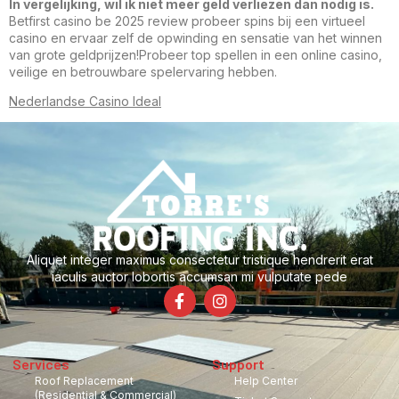
In vergelijking, wil ik niet meer geld verliezen dan nodig is.
Betfirst casino be 2025 review probeer spins bij een virtueel
casino en ervaar zelf de opwinding en sensatie van het winnen
van grote geldprijzen!Probeer top spellen in een online casino,
veilige en betrouwbare spelervaring hebben.
Nederlandse Casino Ideal
Aliquet integer maximus consectetur tristique hendrerit erat
iaculis auctor lobortis accumsan mi vulputate pede
Services
Support
Roof Replacement
Help Center
(Residential & Commercial)