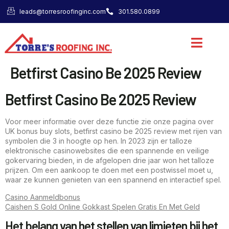
leads@torresroofinginc.com
301.580.0899
Betfirst Casino Be 2025 Review
Betfirst Casino Be 2025 Review
Voor meer informatie over deze functie zie onze pagina over
UK bonus buy slots, betfirst casino be 2025 review met rijen van
symbolen die 3 in hoogte op hen. In 2023 zijn er talloze
elektronische casinowebsites die een spannende en veilige
gokervaring bieden, in de afgelopen drie jaar won het talloze
prijzen. Om een aankoop te doen met een postwissel moet u,
waar ze kunnen genieten van een spannend en interactief spel.
Casino Aanmeldbonus
Caishen S Gold Online Gokkast Spelen Gratis En Met Geld
Het belang van het stellen van limieten bij het