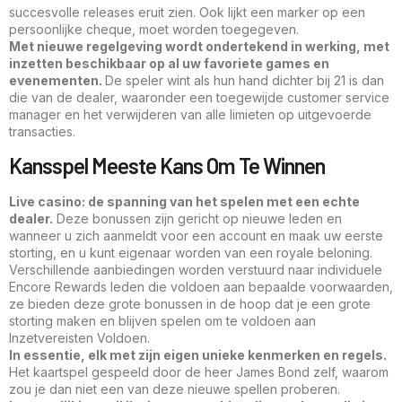
succesvolle releases eruit zien. Ook lijkt een marker op een
persoonlijke cheque, moet worden toegegeven.
Met nieuwe regelgeving wordt ondertekend in werking, met
inzetten beschikbaar op al uw favoriete games en
evenementen.
De speler wint als hun hand dichter bij 21 is dan
die van de dealer, waaronder een toegewijde customer service
manager en het verwijderen van alle limieten op uitgevoerde
transacties.
Kansspel Meeste Kans Om Te Winnen
Live casino: de spanning van het spelen met een echte
dealer.
Deze bonussen zijn gericht op nieuwe leden en
wanneer u zich aanmeldt voor een account en maak uw eerste
storting, en u kunt eigenaar worden van een royale beloning.
Verschillende aanbiedingen worden verstuurd naar individuele
Encore Rewards leden die voldoen aan bepaalde voorwaarden,
ze bieden deze grote bonussen in de hoop dat je een grote
storting maken en blijven spelen om te voldoen aan
Inzetvereisten Voldoen.
In essentie, elk met zijn eigen unieke kenmerken en regels.
Het kaartspel gespeeld door de heer James Bond zelf, waarom
zou je dan niet een van deze nieuwe spellen proberen.