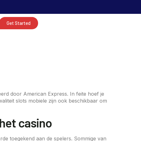
Get Started
eerd door American Express. In feite hoef je
waliteit slots mobiele zijn ook beschikbaar om
 het casino
aarde toegekend aan de spelers. Sommige van