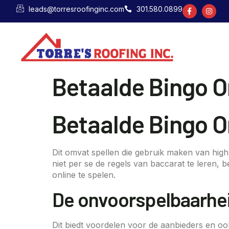
leads@torresroofinginc.com
301.580.0899
Betaalde Bingo O
Betaalde Bingo O
Dit omvat spellen die gebruik maken van high-
niet per se de regels van baccarat te leren, b
online te spelen.
De onvoorspelbaarheid
Dit biedt voordelen voor de aanbieders en o