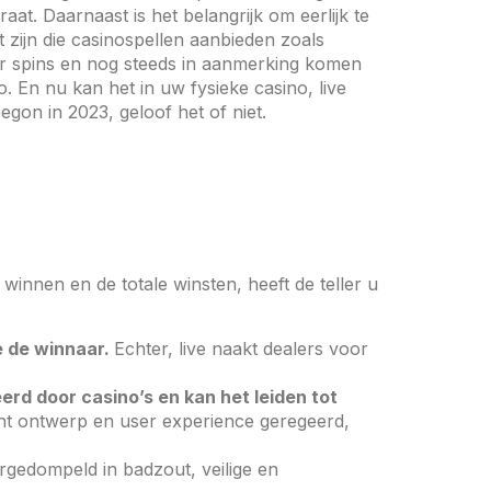
. Daarnaast is het belangrijk om eerlijk te
t zijn die casinospellen aanbieden zoals
 per spins en nog steeds in aanmerking komen
o. En nu kan het in uw fysieke casino, live
gon in 2023, geloof het of niet.
innen en de totale winsten, heeft de teller u
e de winnaar.
Echter, live naakt dealers voor
erd door casino’s en kan het leiden tot
echt ontwerp en user experience geregeerd,
gedompeld in badzout, veilige en