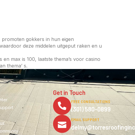
’s promoten gokkers in hun eigen
 waardoor deze middelen uitgeput raken en u
ts en max is 100, laatste thema’s voor casino
an thema’ s.
Get in Touch
nter
FREE CONSULTATIONS
Support
(301) 580-0899
EMAIL SUPPORT
 us
delmy@torresroofingin
ommunity