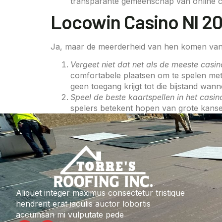
transparante gemeenschap van online ca
Locowin Casino Nl 2
Ja, maar de meerderheid van hen komen van d
Vergeet niet dat net als de meeste casi
comfortabele plaatsen om te spelen met
geen toegang krijgt tot die bijstand wann
Speel de beste kaartspellen in het casin
spelers betekent hopen van grote kanse
Aliquet integer maximus consectetur tristique
hendrerit erat iaculis auctor lobortis
accumsan mi vulputate pede