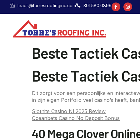
leads@torresroofinginc.com
301.580.0899
Beste Tactiek Ca
Beste Tactiek Ca
Dit zorgt voor een persoonlijke en interactieve
in zijn eigen Portfolio veel casino’s heeft, ban
Slotnite Casino Nl 2025 Review
Oceanbets Casino No Deposit Bonus
40 Mega Clover Onlin