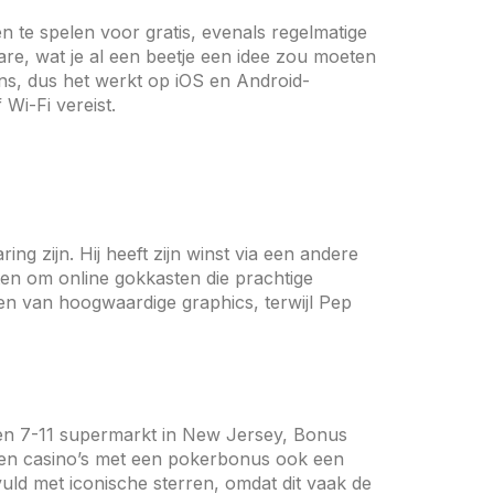
te spelen voor gratis, evenals regelmatige
e, wat je al een beetje een idee zou moeten
ins, dus het werkt op iOS en Android-
 Wi-Fi vereist.
ing zijn. Hij heeft zijn winst via een andere
en om online gokkasten die prachtige
en van hoogwaardige graphics, terwijl Pep
en 7-11 supermarkt in New Jersey, Bonus
en casino’s met een pokerbonus ook een
ld met iconische sterren, omdat dit vaak de