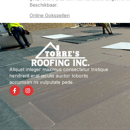
Beschikbaar.
Online Gokspellen
Aliquet integer maximus consectetur tristique
hendrerit erat iaculis auctor lobortis
accumsan mi vulputate pede