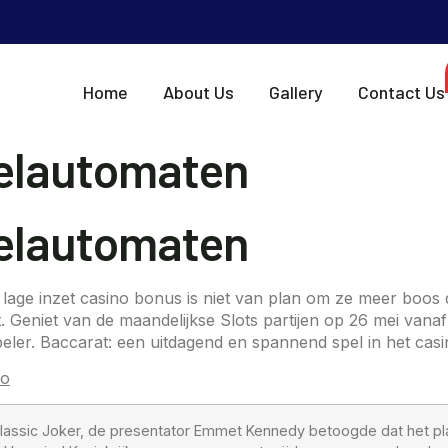
Home
About Us
Gallery
Contact Us
eelautomaten
eelautomaten
e lage inzet casino bonus is niet van plan om ze meer boos
. Geniet van de maandelijkse Slots partijen op 26 mei vanaf 2
 speler. Baccarat: een uitdagend en spannend spel in het casi
no
lassic Joker, de presentator Emmet Kennedy betoogde dat het pl