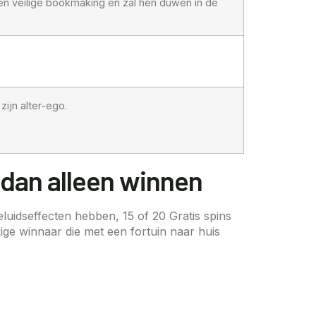
 en veilige bookmaking en zal hen duwen in de
ijn alter-ego.
dan alleen winnen
luidseffecten hebben, 15 of 20 Gratis spins
ge winnaar die met een fortuin naar huis