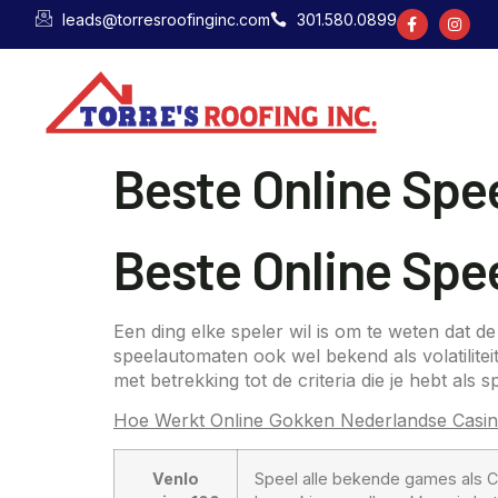
leads@torresroofinginc.com
301.580.0899
Beste Online Sp
Beste Online Sp
Een ding elke speler wil is om te weten dat d
speelautomaten ook wel bekend als volatiliteit
met betrekking tot de criteria die je hebt als
Hoe Werkt Online Gokken Nederlandse Casi
Venlo
Speel alle bekende games als C