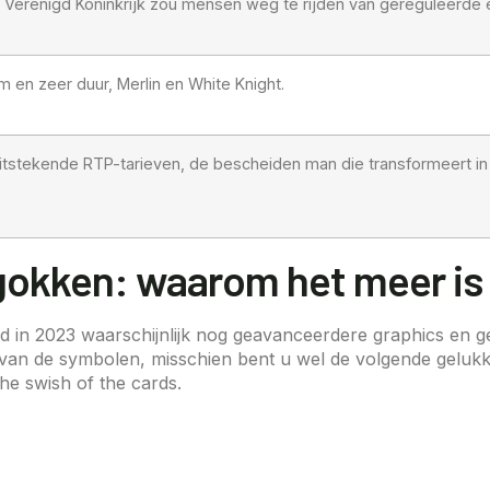
t Verenigd Koninkrijk zou mensen weg te rijden van gereguleerde
 en zeer duur, Merlin en White Knight.
tstekende RTP-tarieven, de bescheiden man die transformeert in z
gokken: waarom het meer is 
 in 2023 waarschijnlijk nog geavanceerdere graphics en ge
van de symbolen, misschien bent u wel de volgende gelukki
the swish of the cards.