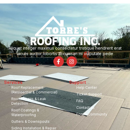
Aliquet integer maximus consectetur tristique hendrerit erat
iaculis auctor lobortis accumsan mi vulputate pede
Services
Support
Roof Replacement
Help Center
(Residential & Commercial)
Ticket Support
Roof Repairs & Leak
FAQ
Detection
Contact us
Roof Coatings &
Forum Community
Waterproofing
Gutters & Downspouts
Siding Installation & Repair