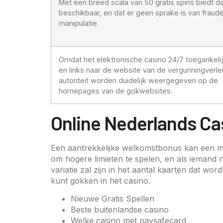
Met een breed scala van 50 gratis spins biedt da
beschikbaar, en dat er geen sprake is van fraude
manipulatie.
Omdat het elektronische casino 24/7 toegankelijk
en links naar de website van de vergunningverl
autoriteit worden duidelijk weergegeven op de
homepages van de gokwebsites.
Online Nederlands Ca
Een aantrekkelijke welkomstbonus kan een mo
om hogere limieten te spelen, en als iemand n
variatie zal zijn in het aantal kaarten dat wo
kunt gokken in het casino.
Nieuwe Gratis Spellen
Beste buitenlandse casino
Welke casino met paysafecard