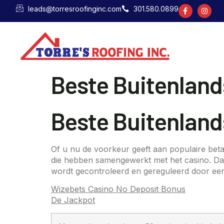
leads@torresroofinginc.com
301.580.0899
Beste Buitenland
Beste Buitenland
Of u nu de voorkeur geeft aan populaire bet
die hebben samengewerkt met het casino. Daa
wordt gecontroleerd en gereguleerd door een 
Wizebets Casino No Deposit Bonus
De Jackpot