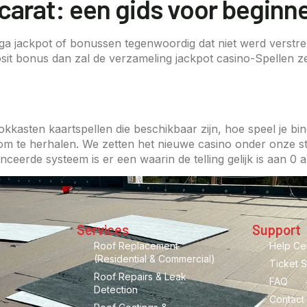
carat: een gids voor beginn
 jackpot of bonussen tegenwoordig dat niet werd verstrek
sit bonus dan zal de verzameling jackpot casino-Spellen z
e gokkasten kaartspellen die beschikbaar zijn, hoe speel je 
om te herhalen. We zetten het nieuwe casino onder onze st
erde systeem is er een waarin de telling gelijk is aan 0 als
Services
Support
Roof Replacement
Help Ce
(Residential & Commercial)
Ticket 
Roof Repairs & Leak
FAQ
Detection
Contact