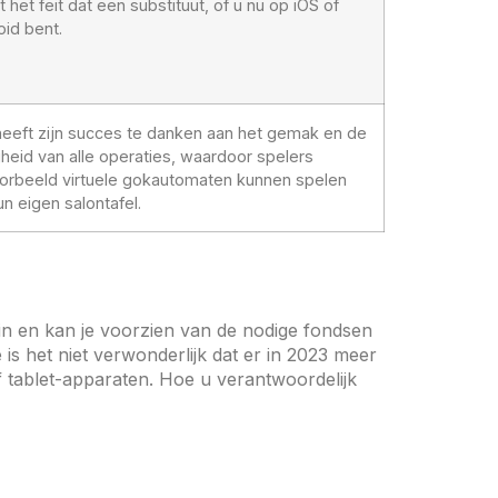
 het feit dat een substituut, of u nu op iOS of
oid bent.
heeft zijn succes te danken aan het gemak en de
gheid van alle operaties, waardoor spelers
oorbeeld virtuele gokautomaten kunnen spelen
n eigen salontafel.
in en kan je voorzien van de nodige fondsen
is het niet verwonderlijk dat er in 2023 meer
of tablet-apparaten. Hoe u verantwoordelijk