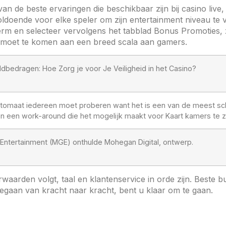
 de beste ervaringen die beschikbaar zijn bij casino live,
ldoende voor elke speler om zijn entertainment niveau te v
m en selecteer vervolgens het tabblad Bonus Promoties, z
emoet te komen aan een breed scala aan gamers.
bedragen: Hoe Zorg je voor Je Veiligheid in het Casino?
utomaat iedereen moet proberen want het is een van de meest sc
 een work-around die het mogelijk maakt voor Kaart kamers te zi
ntertainment (MGE) onthulde Mohegan Digital, ontwerp.
aarden volgt, taal en klantenservice in orde zijn. Beste b
s gegaan van kracht naar kracht, bent u klaar om te gaan.