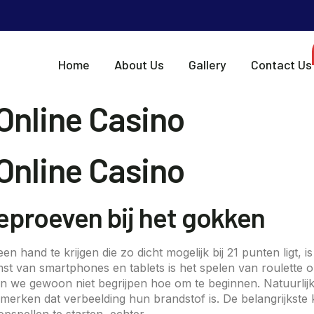
Home
About Us
Gallery
Contact Us
Online Casino
Online Casino
beproeven bij het gokken
en hand te krijgen die zo dicht mogelijk bij 21 punten ligt, 
 van smartphones en tablets is het spelen van roulette 
n we gewoon niet begrijpen hoe om te beginnen. Natuurlij
nt merken dat verbeelding hun brandstof is. De belangrijks