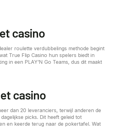
het casino
 dealer roulette verdubbelings methode begint
wat True Flip Casino hun spelers biedt in
rting in een PLAY’N Go Teams, dus dit maakt
het casino
eer dan 20 leveranciers, terwijl anderen de
gelijkse picks. Dit heeft geleid tot
ren en keerde terug naar de pokertafel. Wat