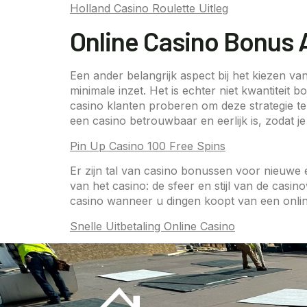
Holland Casino Roulette Uitleg
Online Casino Bonus
Een ander belangrijk aspect bij het kiezen va
minimale inzet. Het is echter niet kwantiteit 
casino klanten proberen om deze strategie te
een casino betrouwbaar en eerlijk is, zodat 
Pin Up Casino 100 Free Spins
Er zijn tal van casino bonussen voor nieuwe 
van het casino: de sfeer en stijl van de casi
casino wanneer u dingen koopt van een online
Snelle Uitbetaling Online Casino