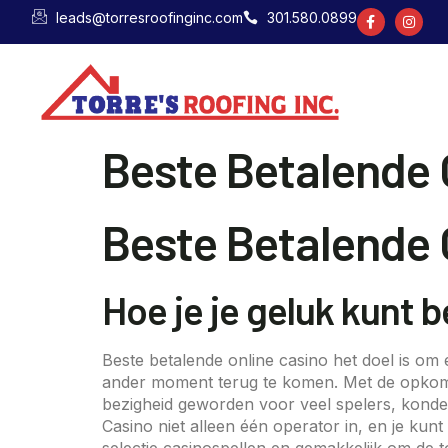
leads@torresroofinginc.com
301.580.0899
Beste Betalende 
Beste Betalende 
Hoe je je geluk kunt 
Beste betalende online casino het doel is om e
ander moment terug te komen. Met de opkomst
bezigheid geworden voor veel spelers, konde
Casino niet alleen één operator in, en je ku