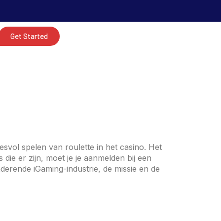
Get Started
svol spelen van roulette in het casino. Het
die er zijn, moet je je aanmelden bij een
nderende iGaming-industrie, de missie en de