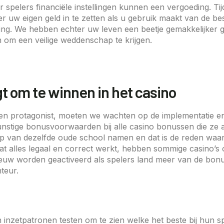
r spelers financiële instellingen kunnen een vergoeding. T
 uw eigen geld in te zetten als u gebruik maakt van de bes
liging. We hebben echter uw leven een beetje gemakkelijker
 om een veilige weddenschap te krijgen.
gt om te winnen in het casino
r een protagonist, moeten we wachten op de implementatie e
nstige bonusvoorwaarden bij alle casino bonussen die ze a
ulp van dezelfde oude school namen en dat is de reden wa
t alles legaal en correct werkt, hebben sommige casino’s 
ieuw worden geactiveerd als spelers land meer van de bon
teur.
inzetpatronen testen om te zien welke het beste bij hun spe