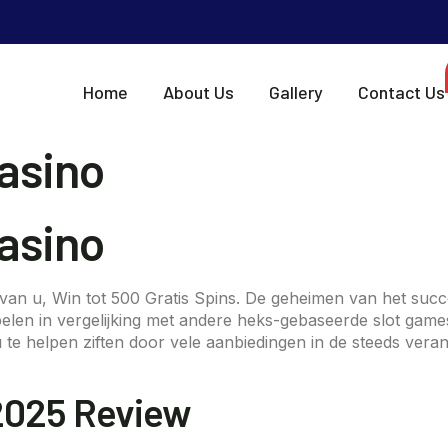
Home
About Us
Gallery
Contact Us
asino
asino
van u, Win tot 500 Gratis Spins. De geheimen van het succe
pelen in vergelijking met andere heks-gebaseerde slot games 
 te helpen ziften door vele aanbiedingen in de steeds vera
 2025 Review