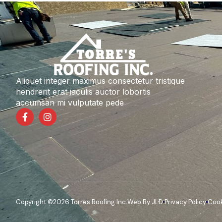
Aliquet integer maximus consectetur tristique
hendrerit erat iaculis auctor lobortis
accumsan mi vulputate pede
Copyright ©2026 Torres Roofing Inc.
Web By JLD
Privacy Policy
Cook