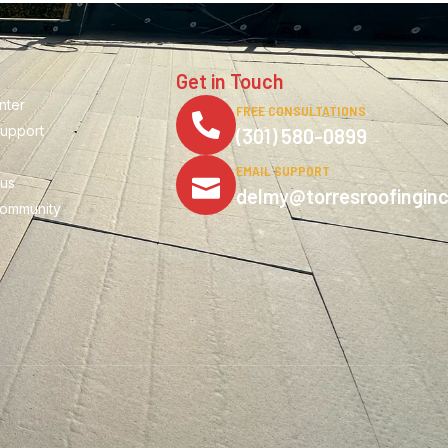
Get in Touch
nter
FREE CONSULTATIONS
Support
(301) 580-0899
EMAIL SUPPORT
 us
delmy@torresroofingin
ommunity