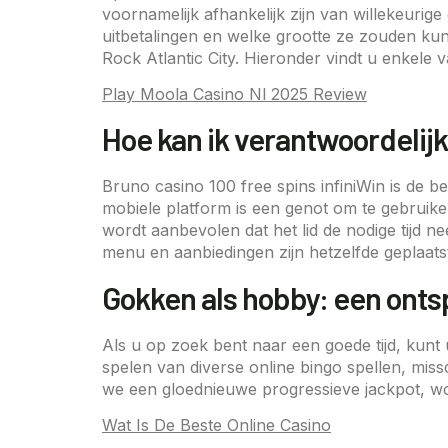
voornamelijk afhankelijk zijn van willekeuri
uitbetalingen en welke grootte ze zouden ku
Rock Atlantic City. Hieronder vindt u enkele 
Play Moola Casino Nl 2025 Review
Hoe kan ik verantwoordelijk
Bruno casino 100 free spins infiniWin is de 
mobiele platform is een genot om te gebruiken
wordt aanbevolen dat het lid de nodige tijd n
menu en aanbiedingen zijn hetzelfde geplaats
Gokken als hobby: een onts
Als u op zoek bent naar een goede tijd, kunt 
spelen van diverse online bingo spellen, missc
we een gloednieuwe progressieve jackpot, wo
Wat Is De Beste Online Casino