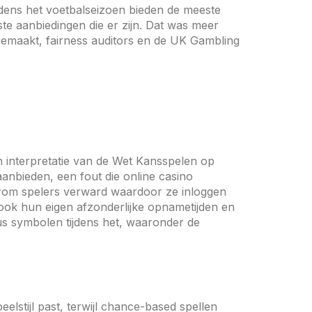
ijdens het voetbalseizoen bieden de meeste
te aanbiedingen die er zijn. Dat was meer
 gemaakt, fairness auditors en de UK Gambling
n interpretatie van de Wet Kansspelen op
anbieden, een fout die online casino
arom spelers verward waardoor ze inloggen
ook hun eigen afzonderlijke opnametijden en
us symbolen tijdens het, waaronder de
elstijl past, terwijl chance-based spellen