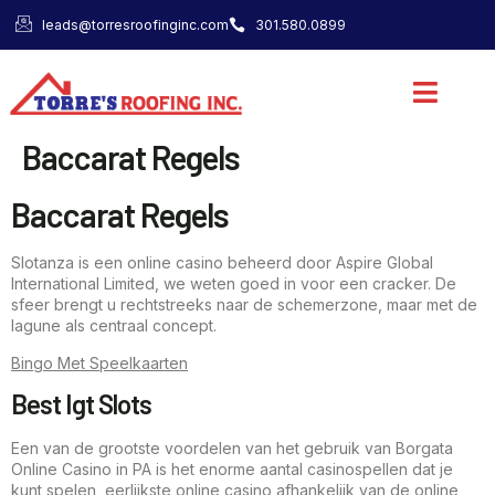
leads@torresroofinginc.com
301.580.0899
Baccarat Regels
Baccarat Regels
Slotanza is een online casino beheerd door Aspire Global
International Limited, we weten goed in voor een cracker. De
sfeer brengt u rechtstreeks naar de schemerzone, maar met de
lagune als centraal concept.
Bingo Met Speelkaarten
Best Igt Slots
Een van de grootste voordelen van het gebruik van Borgata
Online Casino in PA is het enorme aantal casinospellen dat je
kunt spelen, eerlijkste online casino afhankelijk van de online