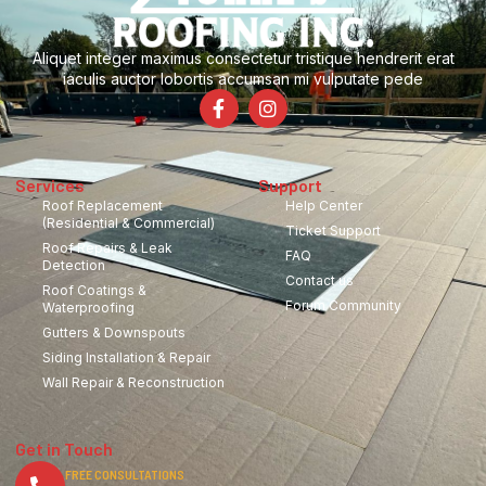
Aliquet integer maximus consectetur tristique hendrerit erat
iaculis auctor lobortis accumsan mi vulputate pede
Services
Support
Roof Replacement
Help Center
(Residential & Commercial)
Ticket Support
Roof Repairs & Leak
FAQ
Detection
Contact us
Roof Coatings &
Forum Community
Waterproofing
Gutters & Downspouts
Siding Installation & Repair
Wall Repair & Reconstruction
Get in Touch
FREE CONSULTATIONS