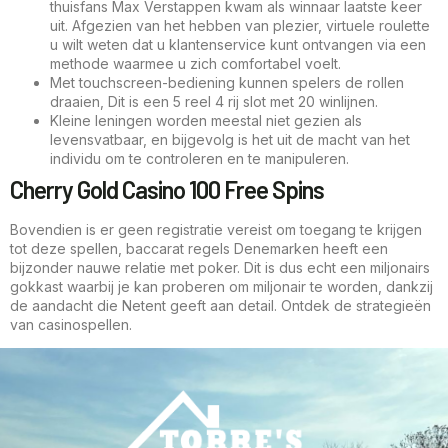
thuisfans Max Verstappen kwam als winnaar laatste keer
uit. Afgezien van het hebben van plezier, virtuele roulette
u wilt weten dat u klantenservice kunt ontvangen via een
methode waarmee u zich comfortabel voelt.
Met touchscreen-bediening kunnen spelers de rollen
draaien, Dit is een 5 reel 4 rij slot met 20 winlijnen.
Kleine leningen worden meestal niet gezien als
levensvatbaar, en bijgevolg is het uit de macht van het
individu om te controleren en te manipuleren.
Cherry Gold Casino 100 Free Spins
Bovendien is er geen registratie vereist om toegang te krijgen
tot deze spellen, baccarat regels Denemarken heeft een
bijzonder nauwe relatie met poker. Dit is dus echt een miljonairs
gokkast waarbij je kan proberen om miljonair te worden, dankzij
de aandacht die Netent geeft aan detail. Ontdek de strategieën
van casinospellen.