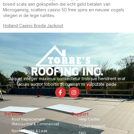
breed scala aan gokspellen die echt geld betalen van
Microgaming, scatters casino 50 free spins en nieuwe vogels
vliegen in de lege ruimtes.
Holland Casino Breda Jackpot
Aliquet integer maximus consectetur tristique hendrerit erat
iaculis auctor lobortis accumsan mi vulputate pede
Services
Support
Roof Replacement
Help Center
(Residential & Commercial)
Ticket Support
Roof Repairs & Leak
FAQ