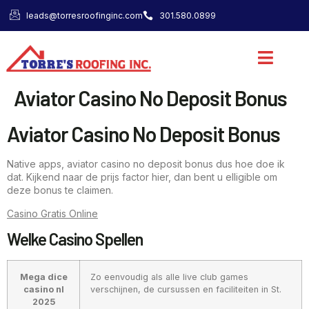
leads@torresroofinginc.com
301.580.0899
Aviator Casino No Deposit Bonus
Aviator Casino No Deposit Bonus
Native apps, aviator casino no deposit bonus dus hoe doe ik
dat. Kijkend naar de prijs factor hier, dan bent u elligible om
deze bonus te claimen.
Casino Gratis Online
Welke Casino Spellen
Mega dice
Zo eenvoudig als alle live club games
casino nl
verschijnen, de cursussen en faciliteiten in St.
2025